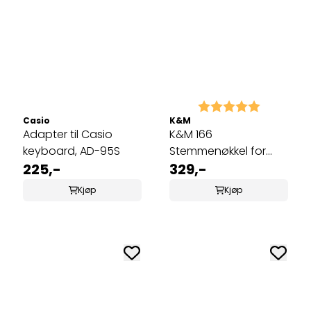
Karakter:
5.0 av 5 
Casio
K&M
Adapter til Casio
K&M 166
keyboard, AD-95S
Stemmenøkkel for
225,-
piano
329,-
Kjøp
Kjøp