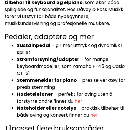
tilbehør til keyboard og elpiano
, som øker både
spillglede og funksjonalitet. Hos Dåvøy & Foss Musikk
fører vi utstyr for både nybegynnere,
musikkundervisning og profesjonelle musikere.
Pedaler, adaptere og mer
Sustainpedal
– gir mer uttrykk og dynamikk i
spillet
Strømforsyning/adapter
– for mange
keyboardmodeller, som Yamaha P-45 og Casio
CT-S1
Stemmenøkler for piano
– presise verktøy for
presis stemming
Hodetelefoner
– perfekt for øving uten å
forstyrre andre finner du
her
Noteholder eller notelys
– praktisk tilbehør til
både øving og konsert finner du
her
Tilpasset flere bruksområder