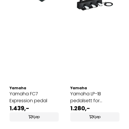
Yamaha
Yamaha
Yamaha FC7
Yamaha LP-1B
Expression pedal
pedalsett for
1.439,-
digitalpiano svart
1.280,-
Kjøp
Kjøp