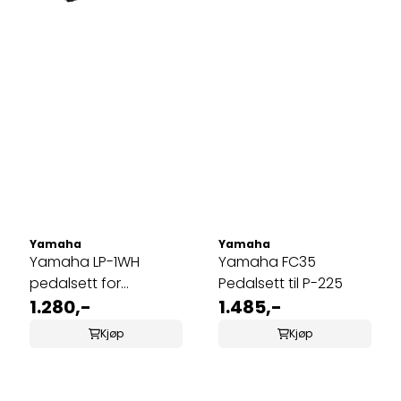
Yamaha
Yamaha
Yamaha LP-1WH
Yamaha FC35
pedalsett for
Pedalsett til P-225
digitalpiano hvit
1.280,-
1.485,-
Kjøp
Kjøp