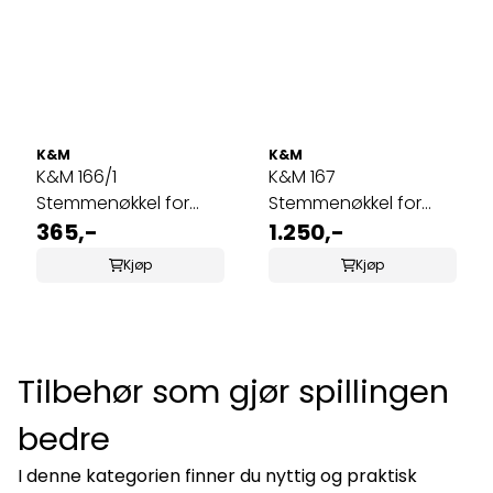
K&M
K&M
K&M 166/1
K&M 167
Stemmenøkkel for
Stemmenøkkel for
piano
365,-
piano
1.250,-
Kjøp
Kjøp
Tilbehør som gjør spillingen
bedre
I denne kategorien finner du nyttig og praktisk