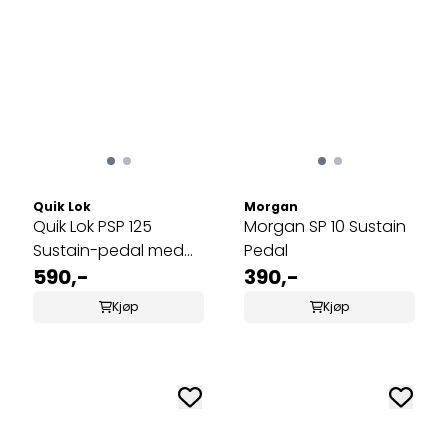
Quik Lok
Morgan
Quik Lok PSP 125
Morgan SP 10 Sustain
Sustain-pedal med
Pedal
piano-stil
590,-
390,-
Kjøp
Kjøp