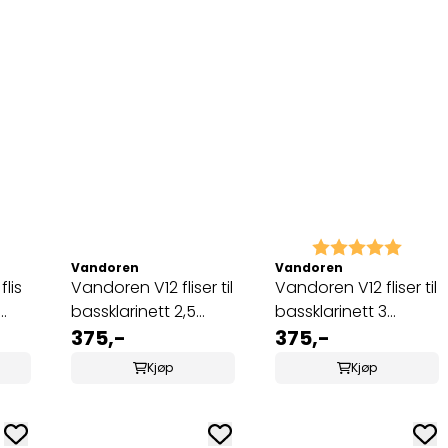
5.0 av 5 mulige
Karakter:
5.0 a
Vandoren
Vandoren
lis
Vandoren V12 fliser til
Vandoren V12 fliser til
bassklarinett 2,5
bassklarinett 3
(CR6225)
375,-
(CR623)
375,-
Kjøp
Kjøp