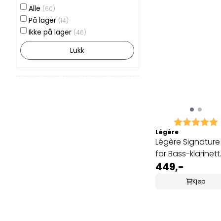
Alle
(60)
På lager
(14)
Ikke på lager
(46)
Lukk
Karakter:
Légère
Légère Signature f
for Bass-klarinett
2.25
449,-
Kjøp