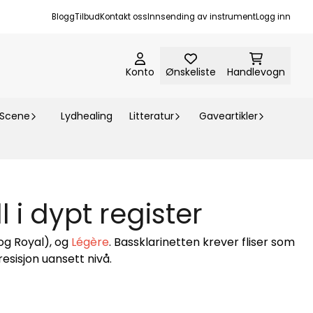
Blogg
Tilbud
Kontakt oss
Innsending av instrument
Logg inn
Konto
Ønskeliste
Handlevogn
-Scene
Lydhealing
Litteratur
Gaveartikler
l i dypt register
og Royal), og
Légère
. Bassklarinetten krever fliser som
esisjon uansett nivå.