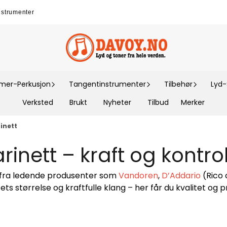
nstrumenter
er-Perkusjon
Tangentinstrumenter
Tilbehør
Lyd
Verksted
Brukt
Nyheter
Tilbud
Merker
rinett
larinett – kraft og kontrol
fra ledende produsenter som
Vandoren
,
D’Addario
(Rico 
s størrelse og kraftfulle klang – her får du kvalitet og pr