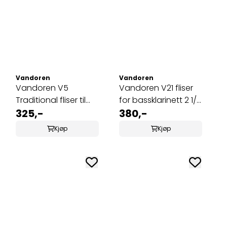
Vandoren
Vandoren
Vandoren V5
Vandoren V21 fliser
Traditional fliser til
for bassklarinett 2 1/2
bassklarinett 5
325,-
(CR8225)
380,-
(CR125)
Kjøp
Kjøp