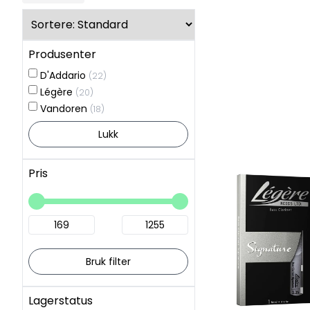
Produsenter
D'Addario
(22)
Légère
(20)
Vandoren
(18)
Lukk
Pris
Bruk filter
Lagerstatus