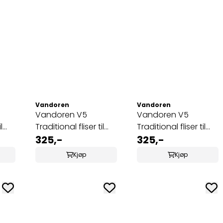
Vandoren
Vandoren
Vandoren V5
Vandoren V5
l
Traditional fliser til
Traditional fliser til
R121)
bassklarinett 1 1/2
325,-
bassklarinett 2
325,-
(CR1215)
(CR122)
Kjøp
Kjøp