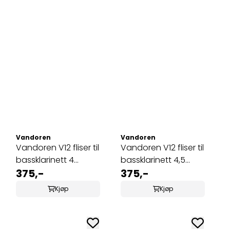
v 5 mulige
Vandoren
Vandoren
Vandoren V12 fliser til
Vandoren V12 fliser til
bassklarinett 4
bassklarinett 4,5
(CR624)
375,-
(CR6245)
375,-
Kjøp
Kjøp