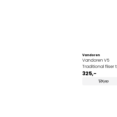
Vandoren
Vandoren V5
Traditional fliser ti
bassklarinett 1 (C
325,-
Kjøp