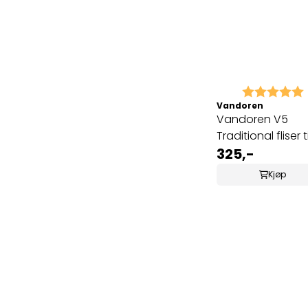
Karakter:
Vandoren
Vandoren V5
Traditional fliser ti
bassklarinett 3
325,-
(CR123)
Kjøp