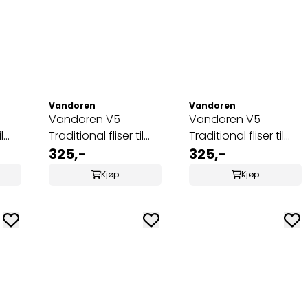
5.0 av 5 mulige
Vandoren
Vandoren
Vandoren V5
Vandoren V5
l
Traditional fliser til
Traditional fliser til
bassklarinett 3 1/2
325,-
bassklarinett 4
325,-
(CR1235)
(CR124)
Kjøp
Kjøp