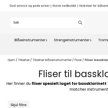
Hopp til innhold
God service og gode priser
|
Norsk nettbutikk
|
Verksted for blåsei
Blåseinstrumenter
Strengeinstrumenter
Tromm
Hjem
/
Tilbehør
/
Tilbehør blåseinstrumenter
/
Fliser
/
Fliser basskla
Fliser til bassk
Her finner du
fliser spesielt laget for bassklarinett
matcher instrumentet
Skjul filtre