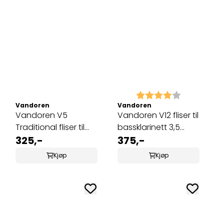
Karakter:
4.0 av 5 m
Vandoren
Vandoren
Vandoren V5
Vandoren V12 fliser til
Traditional fliser til
bassklarinett 3,5
bassklarinett 2 1/2
325,-
(CR6235)
375,-
(CR1225)
Kjøp
Kjøp