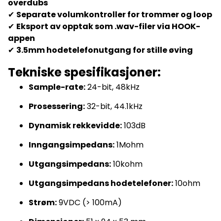
overdubs
✔
Separate volumkontroller for trommer og loop
✔
Eksport av opptak som .wav-filer via HOOK-
appen
✔
3.5mm hodetelefonutgang for stille øving
Tekniske spesifikasjoner:
Sample-rate:
24-bit, 48kHz
Prosessering:
32-bit, 44.1kHz
Dynamisk rekkevidde:
103dB
Inngangsimpedans:
1Mohm
Utgangsimpedans:
10kohm
Utgangsimpedans hodetelefoner:
10ohm
Strøm:
9VDC (> 100mA)