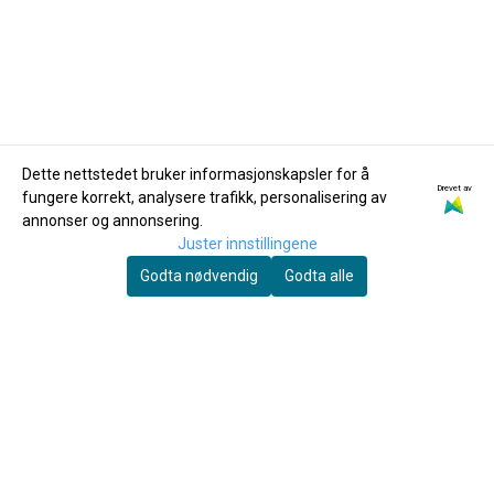
Dette nettstedet bruker informasjonskapsler for å
Drevet av
fungere korrekt, analysere trafikk, personalisering av
NUX
NUX
annonser og annonsering.
NUX MG-101 Gitar
NUX NDS-2 Brownie
Juster innstillingene
effektprosessor
Distortion gitarpedal
Godta nødvendig
Godta alle
1.490,-
590,-
Kjøp
Kjøp
Du skal spille mye før fingrene faller av