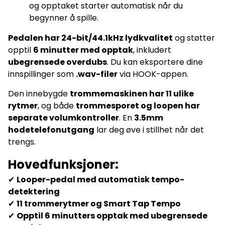
og opptaket starter automatisk når du
begynner å spille.
Pedalen har 24-bit/44.1kHz lydkvalitet
og støtter
opptil
6 minutter med opptak
, inkludert
ubegrensede overdubs
. Du kan eksportere dine
innspillinger som
.wav-filer
via HOOK-appen.
Den innebygde
trommemaskinen har 11 ulike
rytmer
, og både
trommesporet og loopen har
separate volumkontroller
. En
3.5mm
hodetelefonutgang
lar deg øve i stillhet når det
trengs.
Hovedfunksjoner:
✔
Looper-pedal med automatisk tempo-
detektering
✔
11 trommerytmer og Smart Tap Tempo
✔
Opptil 6 minutters opptak med ubegrensede