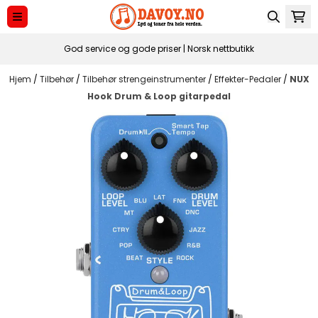
Hopp til innhold
God service og gode priser | Norsk nettbutikk
Hjem
/
Tilbehør
/
Tilbehør strengeinstrumenter
/
Effekter-Pedaler
/
NUX
Hook Drum & Loop gitarpedal