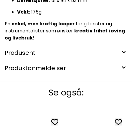
Dimensjoner:
51 x 94 x 53 mm
Vekt:
175g
En
enkel, men kraftig looper
for gitarister og
instrumentalister som ønsker
kreativ frihet i øving
og livebruk!
Produsent
Produktanmeldelser
Se også: