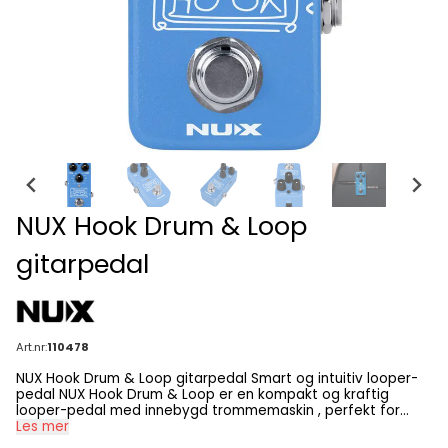
NUX Hook Drum & Loop
gitarpedal
Art.nr:
110478
NUX Hook Drum & Loop gitarpedal Smart og intuitiv looper-
pedal NUX Hook Drum & Loop er en kompakt og kraftig
looper-pedal med innebygd trommemaskin , perfekt for
både øving og livebruk. Med automatisk tempo-oppfatning ,
Les mer
kan du enkelt spille inn en frase, og pedalen synkroniserer en