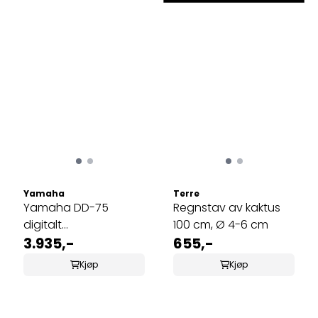
Yamaha
Terre
Yamaha DD-75
Regnstav av kaktus
digitalt
100 cm, Ø 4-6 cm
perkusjonssett/trommesett
3.935,-
655,-
Kjøp
Kjøp