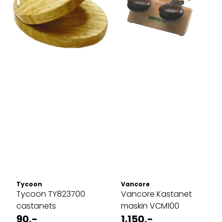
Tycoon
Vancore
Tycoon TY823700
Vancore Kastanet
castanets
maskin VCM100
90,-
1.150,-