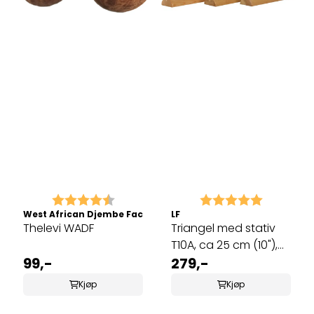
Karakter:
4.7 av 5 mulige
Karakter:
5.0 av 5 
West African Djembe Factory
LF
Thelevi WADF
Triangel med stativ
T10A, ca 25 cm (10"),
99,-
(35 cm inkl. stativ)
279,-
Kjøp
Kjøp