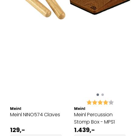
Karakter:
4.0 av 5 
Meinl
Meinl
Meinl NINO574 Claves
Meinl Percussion
Stomp Box - MPS1
129,-
1.439,-