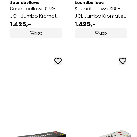
Soundbellows
Soundbellows
Soundbellows SBS-
Soundbellows SBS-
JCH Jumbo Kromatisk
JCL Jumbo Kromatisk
utvidelsessett Høy
1.425,-
utvidelsessett Lav
1.425,-
C#-A#
C#-A#
Kjøp
Kjøp