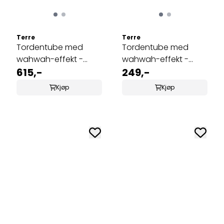
Terre
Terre
Tordentube med
Tordentube med
wahwah-effekt -
wahwah-effekt -
Large
615,-
Small
249,-
Kjøp
Kjøp