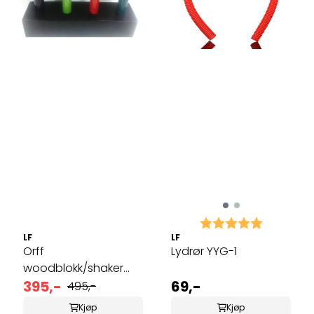
Karakter:
5.0 av 5 
LF
LF
Orff
Lydrør YYG-1
woodblokk/shaker
G8-MO
395,-
69,-
495,-
Kjøp
Kjøp