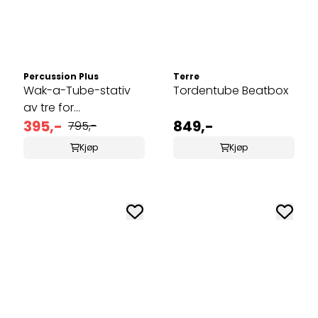
Percussion Plus
Terre
Wak-a-Tube-stativ
Tordentube Beatbox
av tre for
Boomwhackers
395,-
849,-
795,-
Kjøp
Kjøp