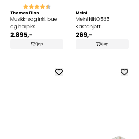
Karakter:
4.6 av 5 mulige
Thomas Flinn
Meinl
Musikk-sag inkl. bue
Meinl NINO585
og harpiks
Kastanjett
2.895,-
håndformet
269,-
Kjøp
Kjøp