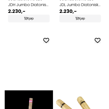
JDH Jumbo Diatonisk
JDL Jumbo Diatonisk
Sett Høy C-dur
2.230,-
Sett Lav C-dur
2.230,-
Kjøp
Kjøp