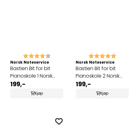
Karakter:
4.0 av 5 mulige
Karakter:
5.0 av 5 
Norsk Noteservice
Norsk Noteservice
Bastien Bit for bit
Bastien Bit for bit
Pianoskole 1 Norsk
Pianoskole 2 Norsk
utgave
199,-
utgave
199,-
Kjøp
Kjøp