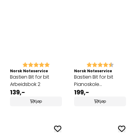
Karakter:
5.0 av 5 mulige
Karakter:
4.1 av 5 
Norsk Noteservice
Norsk Noteservice
Bastien Bit for bit
Bastien Bit for bit
Arbeidsbok 2
Pianoskole
139,-
Begynnerbok Norsk
199,-
utgave
Kjøp
Kjøp