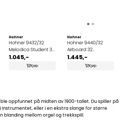
Hohner
Hohner
Hohner 9432/32
Hohner 9440/32
Melodica Student 32
Airboard 32
Rød
1.045,-
Melodica
1.445,-
Kjøp
Kjøp
ble oppfunnet på midten av 1900-tallet. Du spiller på
nstrumentet, eller i en ekstra slange for større
n blanding mellom orgel og trekkspill.