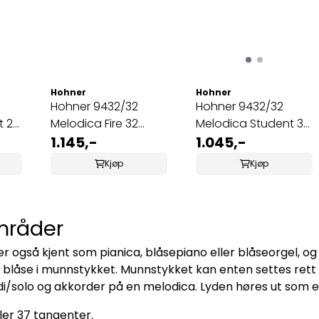
Hohner
Hohner
Hohner 9432/32
Hohner 9432/32
t 26
Melodica Fire 32
Melodica Student 32
Rød-Svart
1.145,-
Blå
1.045,-
Kjøp
Kjøp
mråder
 også kjent som pianica, blåsepiano eller blåseorgel, og 
låse i munnstykket. Munnstykket kan enten settes rett i i
odi/solo og akkorder på en melodica. Lyden høres ut som e
ller 37 tangenter.