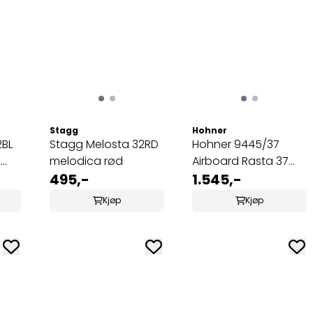
3.0 av 5 mulige
Stagg
Hohner
2BL
Stagg Melosta 32RD
Hohner 9445/37
2
melodica rød
Airboard Rasta 37
495,-
Melodica
1.545,-
Kjøp
Kjøp