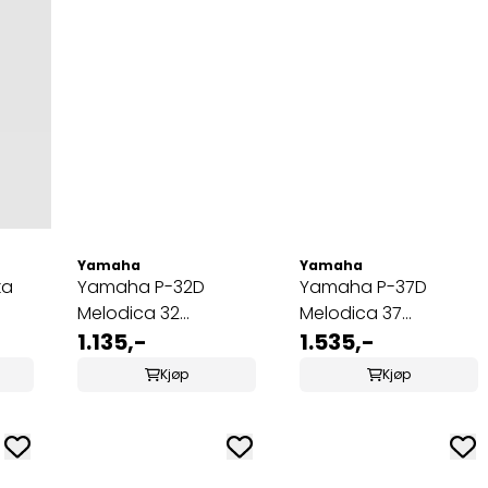
Yamaha
Yamaha
ka
Yamaha P-32D
Yamaha P-37D
Melodica 32
Melodica 37
tangenter
1.135,-
tangenter
1.535,-
Kjøp
Kjøp