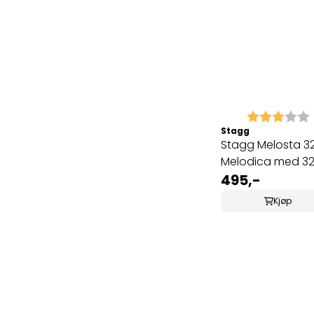
Karakter:
Stagg
Stagg Melosta 3
Melodica med 3
tangenter, blå
495,-
Kjøp