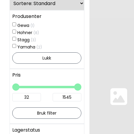
Produsenter
Gewa
(1)
Hohner
(8)
Stagg
(3)
Yamaha
(2)
Lukk
Pris
Bruk filter
Lagerstatus