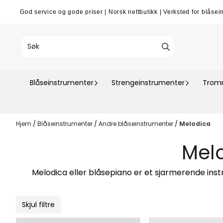
Hopp til innhold
God service og gode priser
|
Norsk nettbutikk
|
Verksted for blåsei
Blåseinstrumenter
Strengeinstrumenter
Tromm
Hjem
/
Blåseinstrumenter
/
Andre blåseinstrumenter
/
Melodica
Mel
Melodica eller blåsepiano er et sjarmerende inst
Skjul filtre