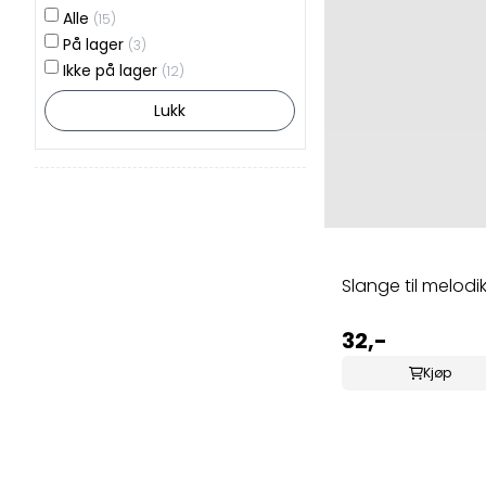
Alle
(15)
På lager
(3)
Ikke på lager
(12)
Lukk
Slange til melodi
32,-
Kjøp