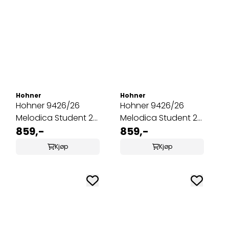
Hohner
Hohner
Hohner 9426/26
Hohner 9426/26
Melodica Student 26
Melodica Student 26
Blå
859,-
Rød
859,-
Kjøp
Kjøp