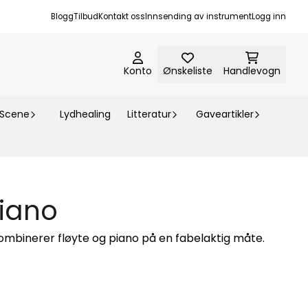
Blogg
Tilbud
Kontakt oss
Innsending av instrument
Logg inn
Konto
Ønskeliste
Handlevogn
-Scene
Lydhealing
Litteratur
Gaveartikler
iano
kombinerer fløyte og piano på en fabelaktig måte.