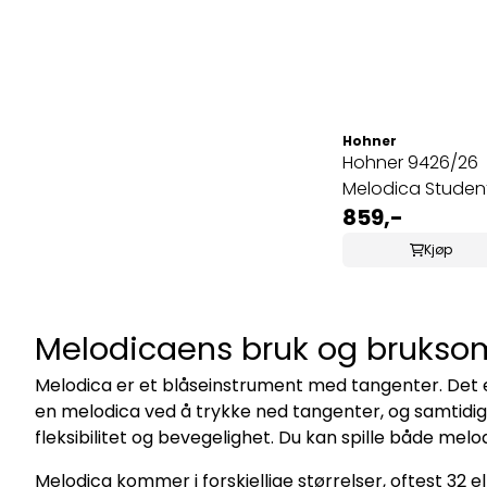
Hohner
Hohner 9426/26
Melodica Studen
Svart
859,-
Kjøp
Melodicaens bruk og brukso
Melodica er et blåseinstrument med tangenter. Det er
en melodica ved å trykke ned tangenter, og samtidig b
fleksibilitet og bevegelighet. Du kan spille både mel
Melodica kommer i forskjellige størrelser, oftest 32 e