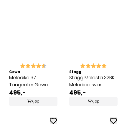
Karakter:
4.6 av 5 mulige
Karakter:
5.0 av 5 mu
Gewa
Stagg
Melodika 37
Stagg Melosta 32BK
Tangenter Gewa
Melodica svart
Walther
495,-
495,-
Kjøp
Kjøp