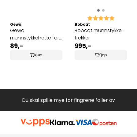
Karakter:
5.0 av 5 
Gewa
Bobcat
Gewa
Bobcat munnstykke-
munnstykkehette for
trekker
altsaksofon
89,-
995,-
Kjøp
Kjøp
Du skal spille mye før fingrene faller av