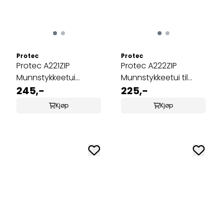
Protec
Protec
Protec A221ZIP
Protec A222ZIP
Munnstykkeetui
Munnstykkeetui til
Trompet/Kornett/Valthorn,
245,-
trombone/baryton/eupho
225,-
4 munnstykker
2 munnstykker
Kjøp
Kjøp