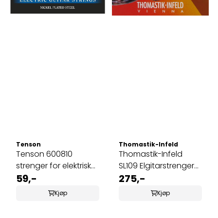
Tenson
Thomastik-Infeld
Tenson 600810
Thomastik-Infeld
strenger for elektrisk
SL109 Elgitarstrenger
gitar, 10-46
59,-
Blues Sliders 009-043
275,-
Kjøp
Kjøp