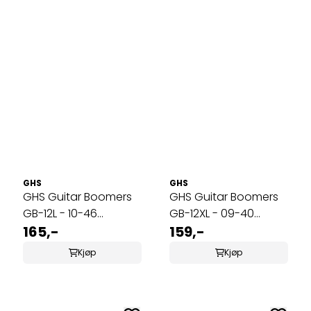
GHS
GHS
GHS Guitar Boomers
GHS Guitar Boomers
GB-12L - 10-46
GB-12XL - 09-40
Elgitarstrenger 12-
165,-
Elgitarstrenger 12-
159,-
strengs
strengs
Kjøp
Kjøp