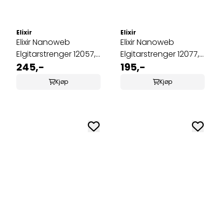
Elixir
Elixir
Elixir Nanoweb
Elixir Nanoweb
Elgitarstrenger 12057,
Elgitarstrenger 12077,
7-strengs, Light, 010-
245,-
Light-Heavy, 010-052
195,-
056
Kjøp
Kjøp