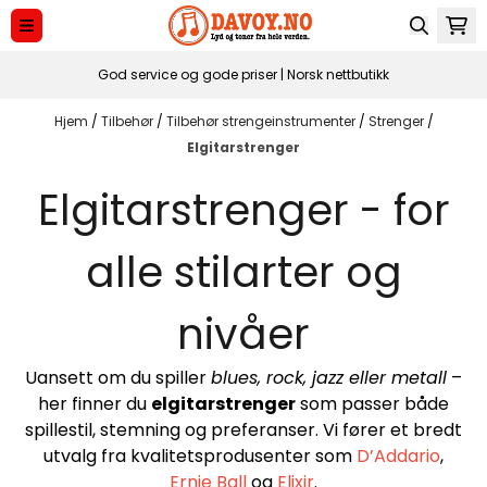
Hopp til innhold
God service og gode priser | Norsk nettbutikk
Hjem
/
Tilbehør
/
Tilbehør strengeinstrumenter
/
Strenger
/
Elgitarstrenger
Elgitarstrenger - for
alle stilarter og
nivåer
Uansett om du spiller
blues, rock, jazz eller metall
–
her finner du
elgitarstrenger
som passer både
spillestil, stemning og preferanser. Vi fører et bredt
utvalg fra kvalitetsprodusenter som
D’Addario
,
Ernie Ball
og
Elixir
.