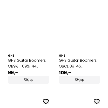
GHS
GHS
GHS Guitar Boomers
GHS Guitar Boomers
GB9½ - 09½-44
GBCL 09-46
Elgitarstrenger
99,-
Elgitarstrenger
109,-
Kjøp
Kjøp