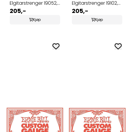
Elgitarstrenger 19052,
Elgitarstrenger 19102,
Light, 010-046
205,-
Medium, 011-049
205,-
Kjøp
Kjøp