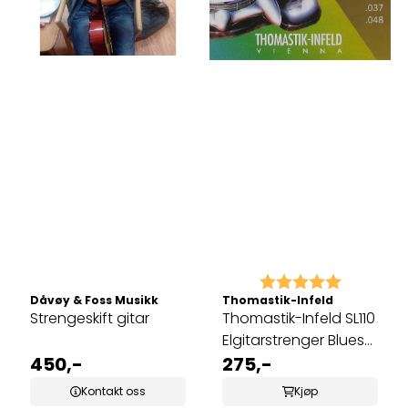
Karakter:
5.0 av 5 
Dåvøy & Foss Musikk
Thomastik-Infeld
Strengeskift gitar
Thomastik-Infeld SL110
Elgitarstrenger Blues
450,-
Sliders 010-048
275,-
Kontakt oss
Kjøp