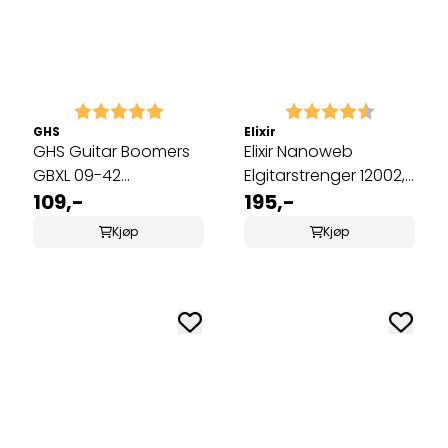
Karakter:
5.0 av 5 mulige
Karakter:
4.3 av 5 
GHS
Elixir
GHS Guitar Boomers
Elixir Nanoweb
GBXL 09-42
Elgitarstrenger 12002,
Elgitarstrenger
109,-
Super Light, 009-042
195,-
Kjøp
Kjøp