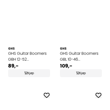
GHS
GHS
GHS Guitar Boomers
GHS Guitar Boomers
GBH 12-52
GBL 10-46
Elgitarstrenger
89,-
Elgitarstrenger
109,-
Kjøp
Kjøp