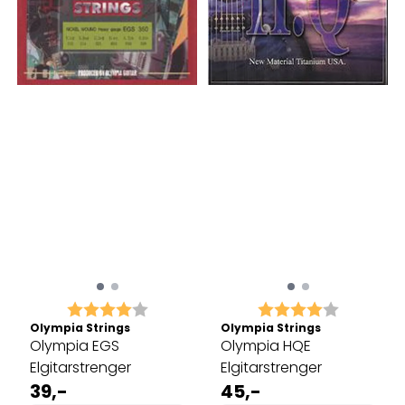
Karakter:
4.0 av 5 mulige
Karakter:
4.0 av 5 
Olympia Strings
Olympia Strings
Olympia EGS
Olympia HQE
Elgitarstrenger
Elgitarstrenger
39,-
45,-