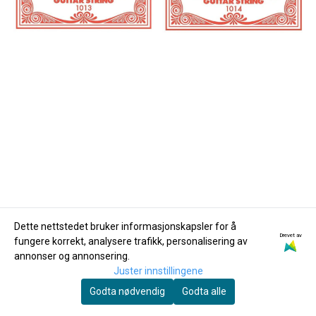
Ernie Ball
Ernie Ball
Dette nettstedet bruker informasjonskapsler for å
Ernie Ball 1013
Ernie Ball 1014
Drevet av
fungere korrekt, analysere trafikk, personalisering av
Enkeltstreng 13 for
Enkeltstreng 14 for
annonser og annonsering.
elgitar og akustisk
15,-
elgitar og akustisk
15,-
Juster innstillingene
gitar
gitar
Godta nødvendig
Godta alle
Kjøp
Kjøp