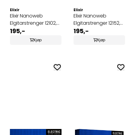
Elixir
Elixir
Elixir Nanoweb
Elixir Nanoweb
Elgitarstrenger 12102,
Elgitarstrenger 12152,
Medium, 011-049
195,-
Heavy, 012-052
195,-
Kjøp
Kjøp