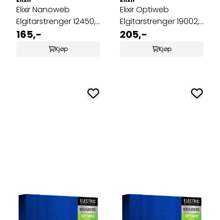
Elixir Nanoweb
Elixir Optiweb
Elgitarstrenger 12450,
Elgitarstrenger 19002,
12-strengs, Light, 010-
165,-
Super Light, 009-042
205,-
046
Kjøp
Kjøp