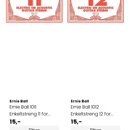
Ernie Ball
Ernie Ball
Ernie Ball 1011
Ernie Ball 1012
Enkeltstreng 11 for
Enkeltstreng 12 for
elgitar og akustisk
15,-
elgitar og akustisk
15,-
gitar
gitar