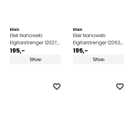
Elixir
Elixir
Elixir Nanoweb
Elixir Nanoweb
Elgitarstrenger 12027,
Elgitarstrenger 12052,
Custom Light, 009-
195,-
Light, 010-046
195,-
046
Kjøp
Kjøp