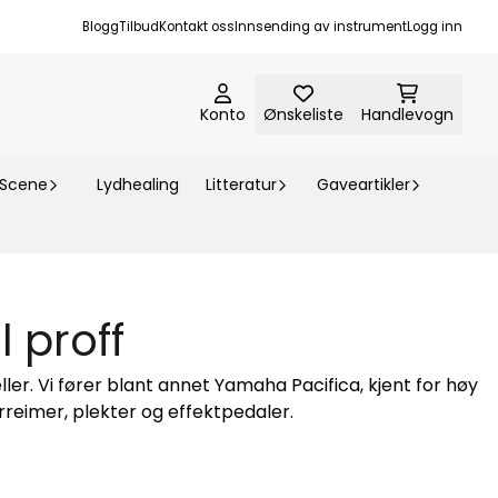
Blogg
Tilbud
Kontakt oss
Innsending av instrument
Logg inn
Konto
Ønskeliste
Handlevogn
-Scene
Lydhealing
Litteratur
Gaveartikler
l proff
ller. Vi fører blant annet Yamaha Pacifica, kjent for høy
arreimer, plekter og effektpedaler.