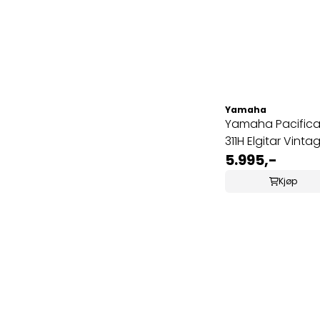
Yamaha
Yamaha Pacific
311H Elgitar Vinta
White
5.995,-
Kjøp