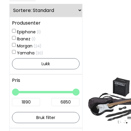
Produsenter
Epiphone
(1)
Ibanez
(1)
Morgan
(24)
Yamaha
(30)
Lukk
Pris
Bruk filter