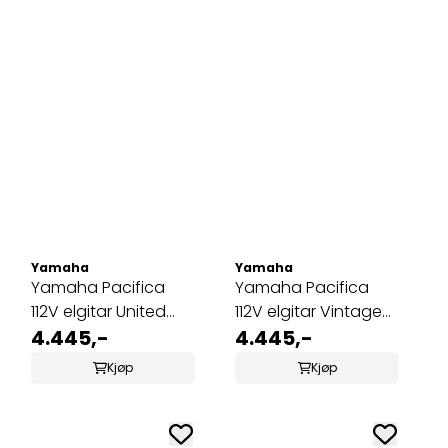
Yamaha
Yamaha
Yamaha Pacifica
Yamaha Pacifica
112V elgitar United
112V elgitar Vintage
Blue
4.445,-
White
4.445,-
Kjøp
Kjøp