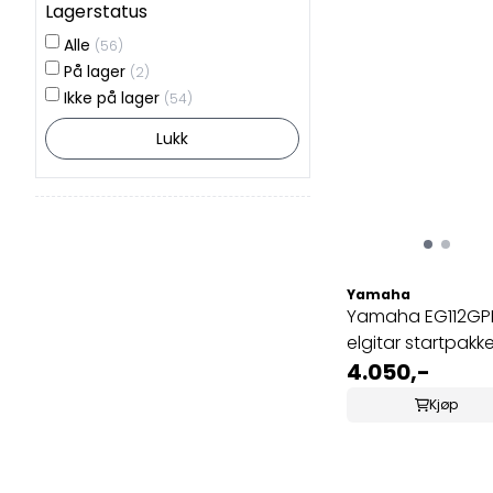
Lagerstatus
Alle
(56)
På lager
(2)
Ikke på lager
(54)
Lukk
Yamaha
Yamaha EG112GPI
elgitar startpakk
4.050,-
Kjøp