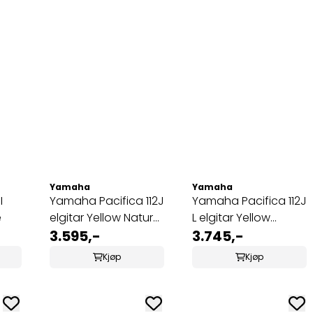
Yamaha
Yamaha
I
Yamaha Pacifica 112J
Yamaha Pacifica 112J
e
elgitar Yellow Natural
L elgitar Yellow
Satin
3.595,-
Natural Satin
3.745,-
venstrehåndsgitar
Kjøp
Kjøp