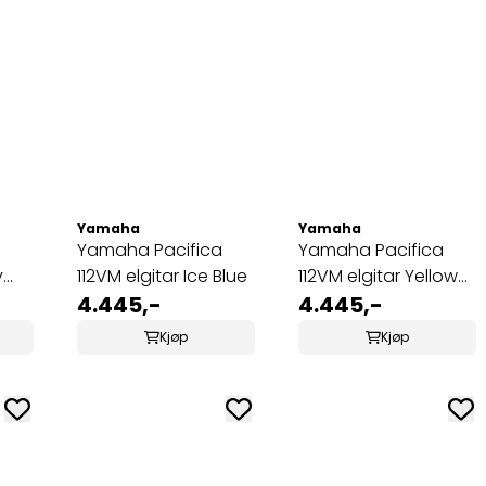
Yamaha
Yamaha
a
Yamaha Pacifica
Yamaha Pacifica
y
112VM elgitar Ice Blue
112VM elgitar Yellow
4.445,-
Natural Satin
4.445,-
Kjøp
Kjøp