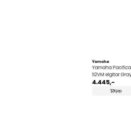
Yamaha
Yamaha Pacific
112VM elgitar Gra
Metallic
4.445,-
Kjøp