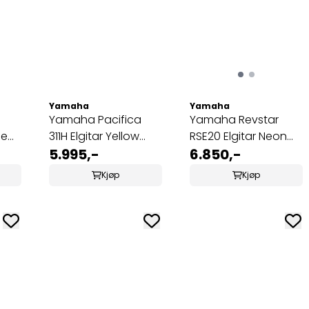
Yamaha
Yamaha
a
Yamaha Pacifica
Yamaha Revstar
ge
311H Elgitar Yellow
RSE20 Elgitar Neon
Natural Satin
5.995,-
Yellow
6.850,-
Kjøp
Kjøp