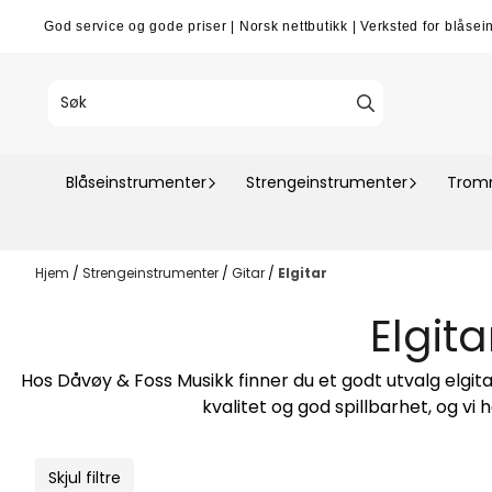
Hopp til innhold
God service og gode priser
|
Norsk nettbutikk
|
Verksted for blåsei
Blåseinstrumenter
Strengeinstrumenter
Tromm
Hjem
/
Strengeinstrumenter
/
Gitar
/
Elgitar
Elgita
Hos Dåvøy & Foss Musikk finner du et godt utvalg elgitar
kvalitet og god spillbarhet, og vi
Skjul filtre