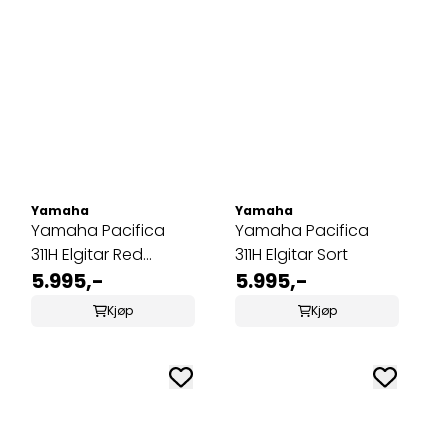
Yamaha
Yamaha
Yamaha Pacifica
Yamaha Pacifica
311H Elgitar Red
311H Elgitar Sort
Metallic
5.995,-
5.995,-
Kjøp
Kjøp