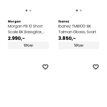
Morgan
Ibanez
Morgan PB 10 Short
Ibanez TMB100-BK
Scale BK Bassgitar,
Talman Elbass, Svart
svart
2.990,-
3.850,-
Kjøp
Kjøp