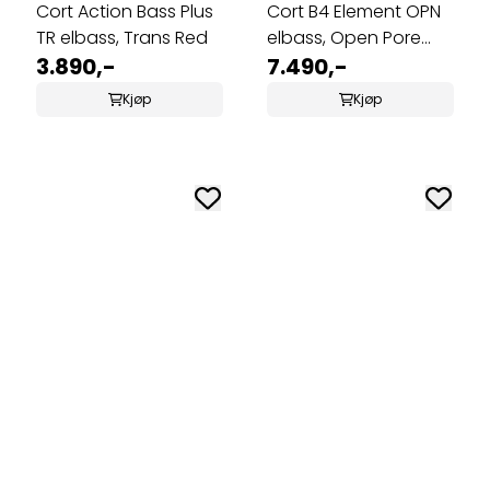
Cort Action Bass Plus
Cort B4 Element OPN
TR elbass, Trans Red
elbass, Open Pore
3.890,-
Natural
7.490,-
Kjøp
Kjøp