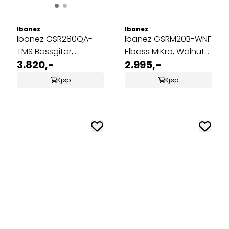
Ibanez
Ibanez
Ibanez GSR280QA-
Ibanez GSRM20B-WNF
TMS Bassgitar,
Elbass MiKro, Walnut
Transparent Marine
3.820,-
Flat
2.995,-
Sunburst
Kjøp
Kjøp