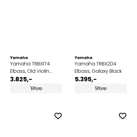
Yamaha
Yamaha
Yamaha TRBX174
Yamaha TRBX204
Elbass, Old Violin
Elbass, Galaxy Black
Sunburst
3.825,-
5.395,-
Kjøp
Kjøp