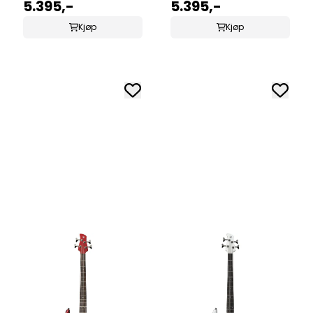
Metallic
5.395,-
Sunburst
5.395,-
Kjøp
Kjøp