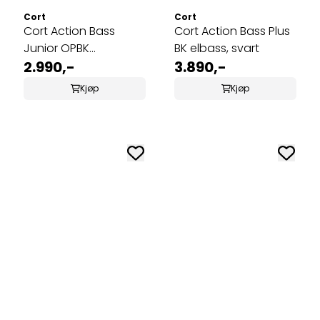
Cort
Cort
Cort Action Bass
Cort Action Bass Plus
Junior OPBK
BK elbass, svart
shortscale elbass
2.990,-
3.890,-
Kjøp
Kjøp