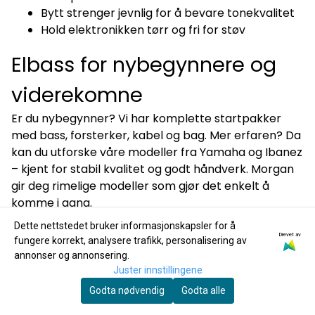
Bytt strenger jevnlig for å bevare tonekvalitet
Hold elektronikken tørr og fri for støv
Elbass for nybegynnere og
viderekomne
Er du nybegynner? Vi har komplette startpakker
med bass, forsterker, kabel og bag. Mer erfaren? Da
kan du utforske våre modeller fra Yamaha og Ibanez
– kjent for stabil kvalitet og godt håndverk. Morgan
gir deg rimelige modeller som gjør det enkelt å
komme i gang.
Dette nettstedet bruker informasjonskapsler for å
FAQ – ofte stilte spørsmål
Drevet av
fungere korrekt, analysere trafikk, personalisering av
annonser og annonsering.
om elbass
Juster innstillingene
Hva er forskjellen på elbass og vanlig gitar?
Godta nødvendig
Godta alle
Elbass har færre, tykkere strenger og er stemt én