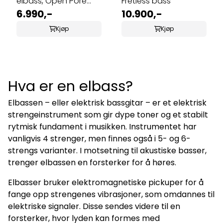
elbass, Open Pore
Fretless bass
Trans Black
6.990,-
10.900,-
Kjøp
Kjøp
Hva er en elbass?
Elbassen – eller elektrisk bassgitar – er et elektrisk
strengeinstrument som gir dype toner og et stabilt
rytmisk fundament i musikken. Instrumentet har
vanligvis 4 strenger, men finnes også i 5- og 6-
strengs varianter. I motsetning til akustiske basser,
trenger elbassen en forsterker for å høres.
Elbasser bruker elektromagnetiske pickuper for å
fange opp strengenes vibrasjoner, som omdannes til
elektriske signaler. Disse sendes videre til en
forsterker, hvor lyden kan formes med