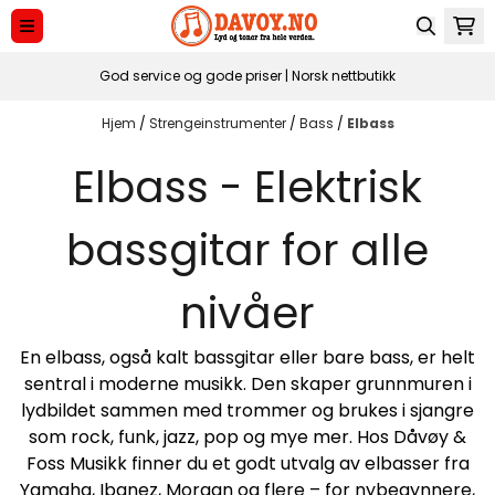
Hopp til innhold
God service og gode priser | Norsk nettbutikk
Hjem
/
Strengeinstrumenter
/
Bass
/
Elbass
Elbass - Elektrisk
bassgitar for alle
nivåer
En elbass, også kalt bassgitar eller bare bass, er helt
sentral i moderne musikk. Den skaper grunnmuren i
lydbildet sammen med trommer og brukes i sjangre
som rock, funk, jazz, pop og mye mer. Hos Dåvøy &
Foss Musikk finner du et godt utvalg av elbasser fra
Yamaha, Ibanez, Morgan og flere – for nybegynnere,