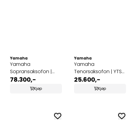
Yamaha
Yamaha
Yamaha
Yamaha
Sopransaksofon |
Tenorsaksofon | YTS-
YSS-82ZRB
78.300,-
280
25.600,-
Kjøp
Kjøp