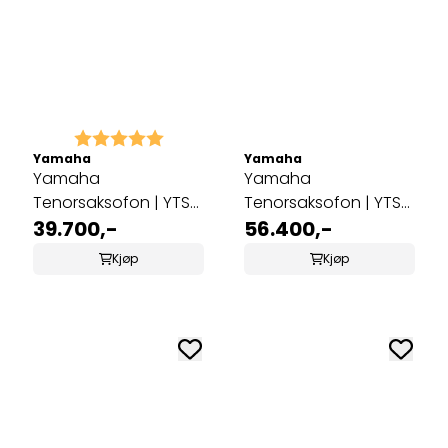
Karakter:
5.0 av 5 mulige
Yamaha
Yamaha
Yamaha
Yamaha
Tenorsaksofon | YTS-
Tenorsaksofon | YTS-
480
39.700,-
62
56.400,-
Kjøp
Kjøp