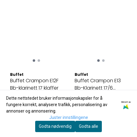
Buffet
Buffet
Buffet Crampon E12F
Buffet Crampon E13
Bb-klarinett 17 klaffer
Bb-Klarinett 17/6
19.600,-
BC1102C-2-0GB
23.700,-
Dette nettstedet bruker informasjonskapsler for å
m/gigbag
Drevet av
fungere korrekt, analysere trafikk, personalisering av
Kjøp
Kjøp
annonser og annonsering.
Juster innstillingene
Godta nødvendig
Godta alle