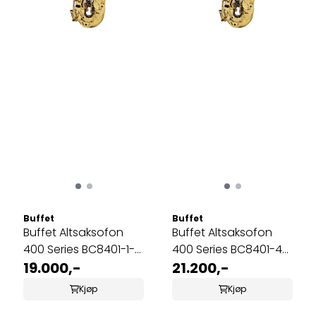
Buffet
Buffet
Buffet Altsaksofon
Buffet Altsaksofon
400 Series BC8401-1-0,
400 Series BC8401-4-
lakkert
19.000,-
0, børstet
21.200,-
Kjøp
Kjøp