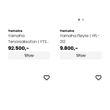
Yamaha
Yamaha
Yamaha
Yamaha Fløyte | YFL-
Tenorsaksofon | YTS-
212
875EX
92.500,-
9.800,-
Kjøp
Kjøp