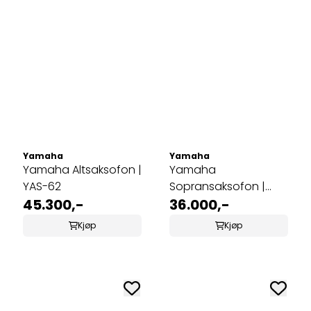
Yamaha
Yamaha
Yamaha Altsaksofon |
Yamaha
YAS-62
Sopransaksofon |
45.300,-
YSS-475II
36.000,-
Kjøp
Kjøp