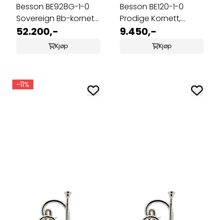
Besson BE928G-1-0
Besson BE120-1-0
Sovereign Bb-kornett,
Prodige Kornett,
lakkert
52.200,-
lakkert
9.450,-
Kjøp
Kjøp
-11%