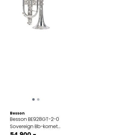
Besson
Besson BE928GT-2-0
Sovereign Bb-kornett
m/trigger, forsølvet
54.900,-