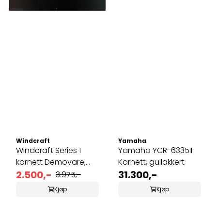
Windcraft
Yamaha
Windcraft Series 1
Yamaha YCR-6335II
kornett Demovare,
Kornett, gullakkert
nedsatt pris
2.500,-
31.300,-
3.975,-
Kjøp
Kjøp