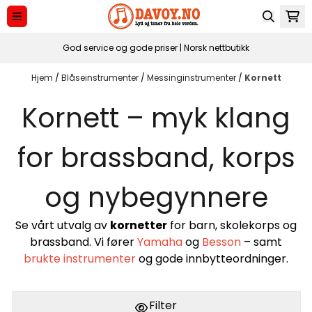
Hopp til innhold
God service og gode priser | Norsk nettbutikk
Hjem
/
Blåseinstrumenter
/
Messinginstrumenter
/
Kornett
Kornett – myk klang
for brassband, korps
og nybegynnere
Se vårt utvalg av
kornetter
for barn, skolekorps og
brassband. Vi fører
Yamaha
og
Besson
– samt
brukte instrumenter
og gode innbytteordninger.
Filter