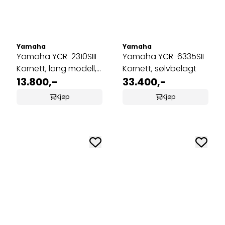
Yamaha
Yamaha
Yamaha YCR-2310SIII
Yamaha YCR-6335SII
Kornett, lang modell,
Kornett, sølvbelagt
forsølvet
13.800,-
33.400,-
Kjøp
Kjøp