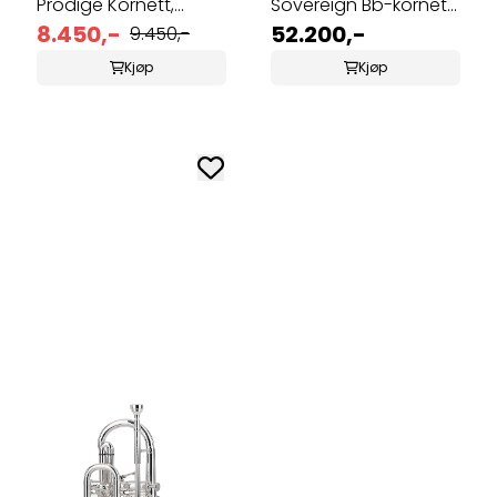
Prodige Kornett,
Sovereign Bb-kornett,
forsølvet
8.450,-
forsølvet
52.200,-
9.450,-
Kjøp
Kjøp