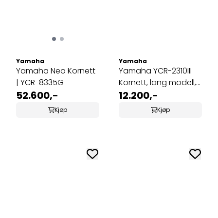
Yamaha
Yamaha
Yamaha Neo Kornett
Yamaha YCR-2310III
| YCR-8335G
Kornett, lang modell,
52.600,-
lakkert
12.200,-
Kjøp
Kjøp