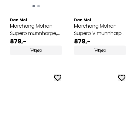
Dan Moi
Dan Moi
Morchang Mohan
Morchang Mohan
Superb munnharpe,
Superb V munnharpe
Asymmetrisk messing
879,-
messing MMI-44
879,-
MMI-40
Kjøp
Kjøp