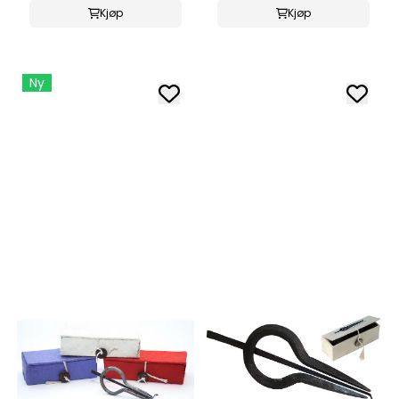
Kjøp
Kjøp
Ny