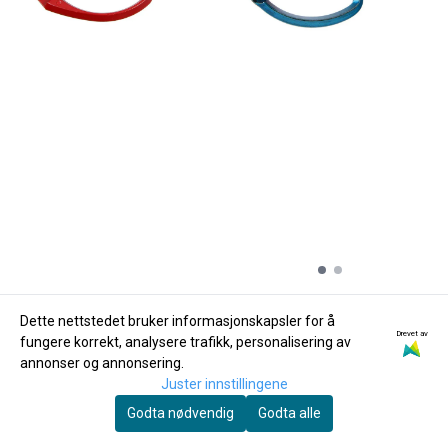
Dan Moi
Dan Moi
Dette nettstedet bruker informasjonskapsler for å
Munnharpe Fun Harp
Munnharpe fra
Drevet av
fungere korrekt, analysere trafikk, personalisering av
nr. 16, rød, 10,5 cm
Østerrike 7,5 cm Blå,
annonser og annonsering.
195,-
MMO-975B
99,-
Juster innstillingene
Godta nødvendig
Godta alle
Kjøp
Kjøp