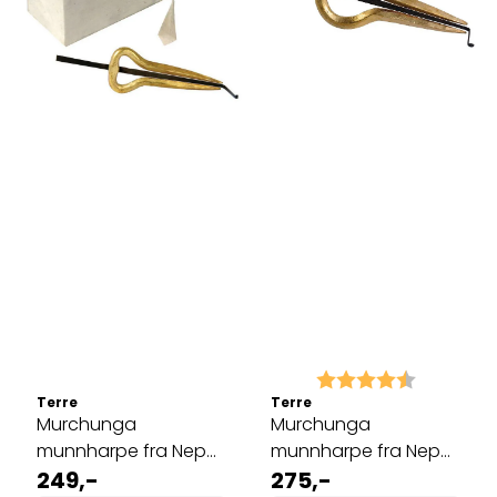
Karakter:
4.7 av 5 
Terre
Terre
Murchunga
Murchunga
munnharpe fra Nepal,
munnharpe fra Nepal,
10 cm
249,-
11 cm
275,-