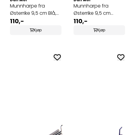
Munnharpe fra
Munnharpe fra
Østerrike 9,5 cm Blå,
Østerrike 9,5 cm
MMO-995B
110,-
Grønn, MMO-995G
110,-
Kjøp
Kjøp