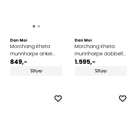
Dan Moi
Dan Moi
Morchang Kheta
Morchang Kheta
munnharpe anker
munnharpe dobbelt
MMI-81
849,-
anker MMI-95
1.595,-
Kjøp
Kjøp