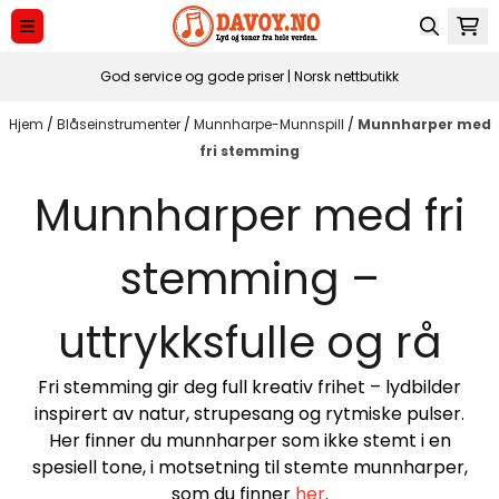
Hopp til innhold
God service og gode priser | Norsk nettbutikk
Hjem
/
Blåseinstrumenter
/
Munnharpe-Munnspill
/
Munnharper med
fri stemming
Munnharper med fri
stemming –
uttrykksfulle og rå
Fri stemming gir deg full kreativ frihet – lydbilder
inspirert av natur, strupesang og rytmiske pulser.
Her finner du munnharper som ikke stemt i en
spesiell tone, i motsetning til stemte munnharper,
som du finner
her
.