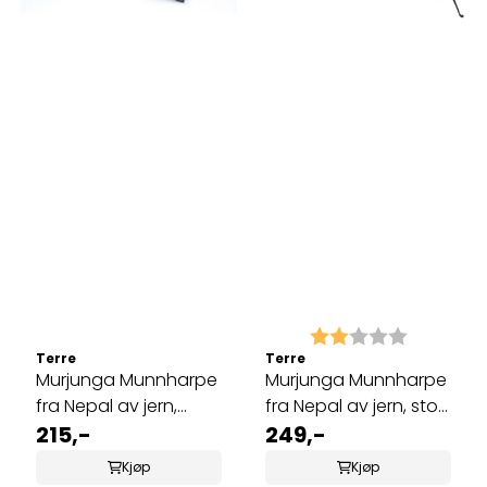
Karakter:
2.0 av 5 
Terre
Terre
Murjunga Munnharpe
Murjunga Munnharpe
fra Nepal av jern,
fra Nepal av jern, stor
normal 9,5 cm
215,-
11 cm
249,-
Kjøp
Kjøp