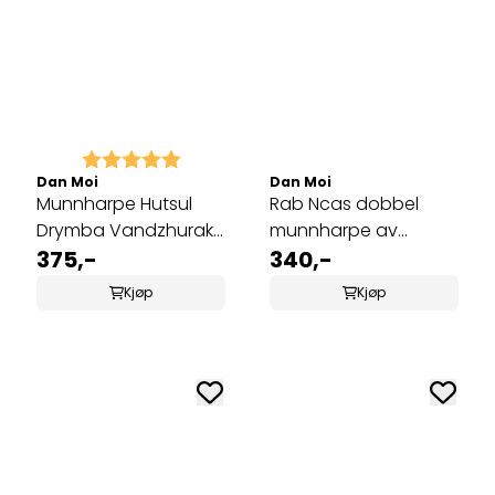
Karakter:
5.0 av 5 mulige
Dan Moi
Dan Moi
Munnharpe Hutsul
Rab Ncas dobbel
Drymba Vandzhurak
munnharpe av
MKU-3
375,-
bambus MBT-5
340,-
Kjøp
Kjøp