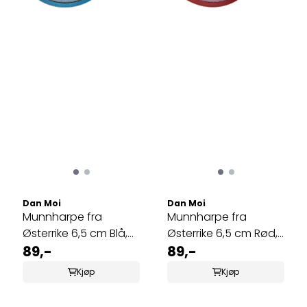
Dan Moi
Dan Moi
Munnharpe fra
Munnharpe fra
Østerrike 6,5 cm Blå,
Østerrike 6,5 cm Rød,
MMO-965B
89,-
MMO-965R
89,-
Kjøp
Kjøp