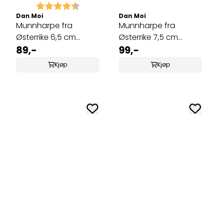
Karakter:
4.2 av 5 mulige
Dan Moi
Dan Moi
Munnharpe fra
Munnharpe fra
Østerrike 6,5 cm
Østerrike 7,5 cm
Grønn, MMO-965G
89,-
Grønn, MMO-975G
99,-
Kjøp
Kjøp