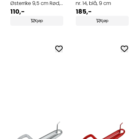
Østerrike 9,5 cm Rød,
nr. 14, blå, 9 cm
MMO-995R
110,-
185,-
Kjøp
Kjøp