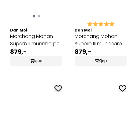
Karakter:
5.0 av 5 
Dan Moi
Dan Moi
Morchang Mohan
Morchang Mohan
Superb II munnharpe
Superb III munnharpe
messing MMI-41
879,-
messing MMI-42
879,-
Kjøp
Kjøp