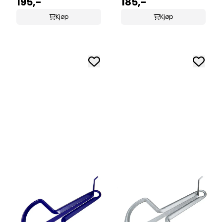
195,-
185,-
Kjøp
Kjøp