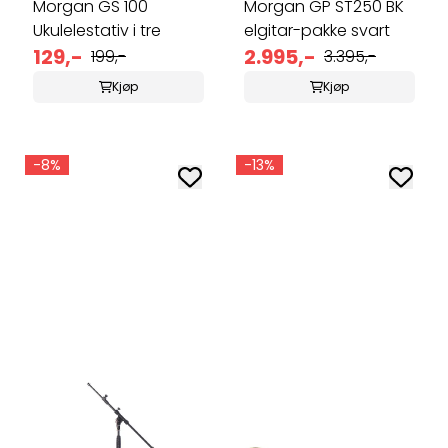
Morgan GS 100
Morgan GP ST250 BK
Ukulelestativ i tre
elgitar-pakke svart
129,-
2.995,-
199,-
3.395,-
Kjøp
Kjøp
-8%
-13%