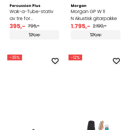
Percussion Plus
Morgan
Wak-a-Tube-stativ
Morgan GP W 11
av tre for
N Akustisk gitarpakke
Boomwhackers
395,-
1.795,-
795,-
2.190,-
Kjøp
Kjøp
-35%
-12%