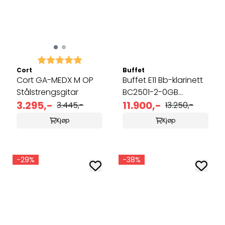
Karakter:
5.0 av 5 mulige
Cort
Buffet
Cort GA-MEDX M OP
Buffet E11 Bb-klarinett
Stålstrengsgitar
BC2501-2-0GB
3.295,-
(Utgående modell)
11.900,-
3.445,-
13.250,-
Kjøp
Kjøp
-29%
-38%