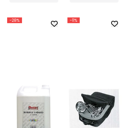
-28%
-11%