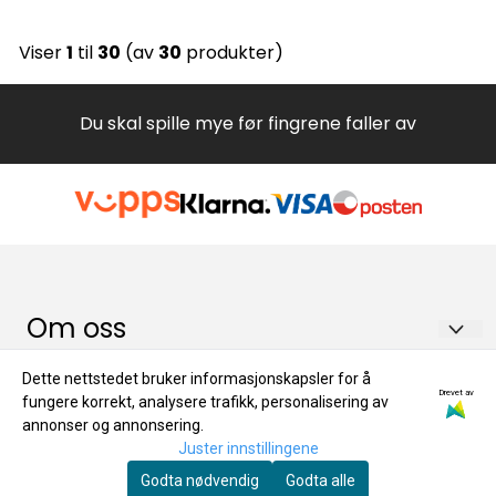
Viser
1
til
30
(av
30
produkter)
Du skal spille mye før fingrene faller av
Om oss
Dåvøy & Foss Musikk AS
Info
Dette nettstedet bruker informasjonskapsler for å
Drevet av
fungere korrekt, analysere trafikk, personalisering av
Salhusvegen 55
Åpningstider
Nyhetsbrev
annonser og annonsering.
5131 Nyborg
Juster innstillingene
Om oss
Registrer deg for å motta nyheter og tilbud
Godta nødvendig
Godta alle
Org. nr. 976683323