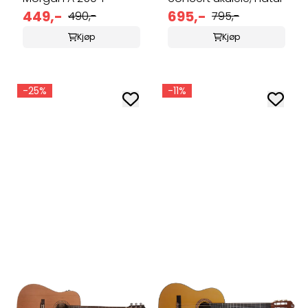
449,-
695,-
490,-
795,-
Kjøp
Kjøp
-25%
-11%