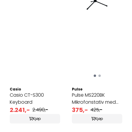
Casio
Pulse
Casio CT-S300
Pulse MS220BK
Keyboard
Mikrofonstativ med
2.241,-
enkel bom
375,-
2.490,-
425,-
Kjøp
Kjøp