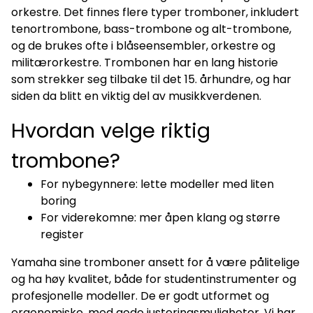
orkestre. Det finnes flere typer tromboner, inkludert
tenortrombone, bass-trombone og alt-trombone,
og de brukes ofte i blåseensembler, orkestre og
militærorkestre. Trombonen har en lang historie
som strekker seg tilbake til det 15. århundre, og har
siden da blitt en viktig del av musikkverdenen.
Hvordan velge riktig
trombone?
For nybegynnere: lette modeller med liten
boring
For viderekomne: mer åpen klang og større
register
Yamaha sine tromboner ansett for å være pålitelige
og ha høy kvalitet, både for studentinstrumenter og
profesjonelle modeller. De er godt utformet og
ergonomiske, med gode justeringsmuligheter. Vi har