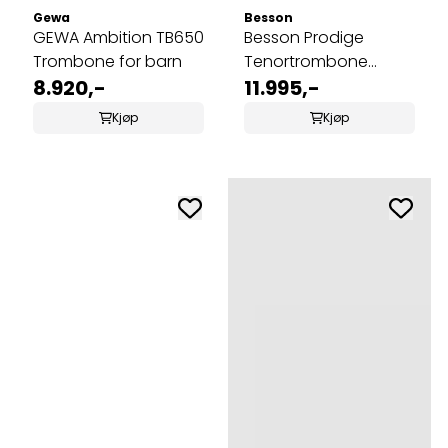
Gewa
Besson
GEWA Ambition TB650
Besson Prodige
Trombone for barn
Tenortrombone
8.920,-
BE130-1-0, lakkert
11.995,-
Kjøp
Kjøp