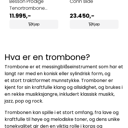
Besson Prodige
Conn slide
Tenortrombone
BE130-2-0, forsølvet
11.995,-
23.450,-
Kjøp
Kjøp
Hva er en trombone?
Trombone er et messingblåseinstrument som har et
langt rør med en konisk eller sylindrisk form, og
et stort traktformet munnstykke. Tromboner er
kjent for sin kraftfulle klang og allsidighet, og brukes i
en rekke musikksjangre, inkludert klassisk musikk,
jazz, pop og rock.
Trombonen kan spille i et stort omfang, fra lave og
kraftfulle til høye og melodiske toner, og dens unike
tonekvalitet gir den en viktig rolle i korps og