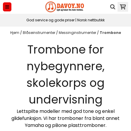
Hopp til innhold
God service og gode priser | Norsk nettbutikk
Hjem
/
Blåseinstrumenter
/
Messinginstrumenter
/
Trombone
Trombone for
nybegynnere,
skolekorps og
undervisning
Lettspilte modeller med god tone og enkel
glidefunksjon. Vi har tromboner fra blant annet
Yamaha og pBone plasttromboner.