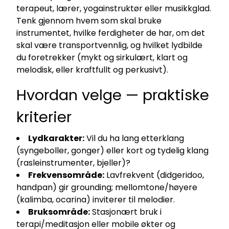
terapeut, lærer, yogainstruktør eller musikkglad.
Tenk gjennom hvem som skal bruke
instrumentet, hvilke ferdigheter de har, om det
skal være transportvennlig, og hvilket lydbilde
du foretrekker (mykt og sirkulært, klart og
melodisk, eller kraftfullt og perkusivt).
Hvordan velge — praktiske
kriterier
Lydkarakter:
Vil du ha lang etterklang
(syngeboller, gonger) eller kort og tydelig klang
(rasleinstrumenter, bjeller)?
Frekvensområde:
Lavfrekvent (didgeridoo,
handpan) gir grounding; mellomtone/høyere
(kalimba, ocarina) inviterer til melodier.
Bruksområde:
Stasjonært bruk i
terapi/meditasjon eller mobile økter og