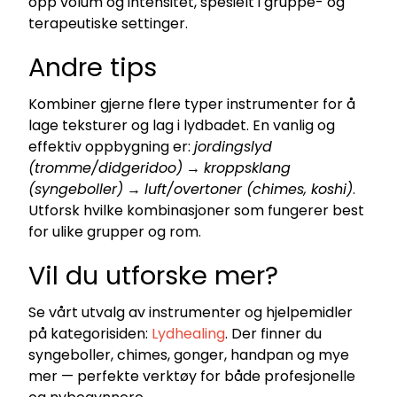
opp volum og intensitet, spesielt i gruppe- og
terapeutiske settinger.
Andre tips
Kombiner gjerne flere typer instrumenter for å
lage teksturer og lag i lydbadet. En vanlig og
effektiv oppbygning er:
jordingslyd
(tromme/didgeridoo)
→
kroppsklang
(syngeboller)
→
luft/overtoner (chimes, koshi)
.
Utforsk hvilke kombinasjoner som fungerer best
for ulike grupper og rom.
Vil du utforske mer?
Se vårt utvalg av instrumenter og hjelpemidler
på kategorisiden:
Lydhealing
. Der finner du
syngeboller, chimes, gonger, handpan og mye
mer — perfekte verktøy for både profesjonelle