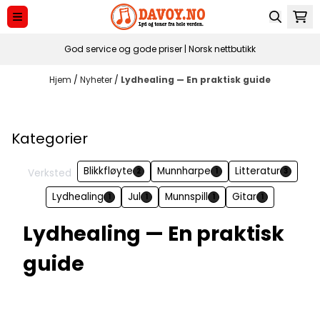
Hopp til innhold
God service og gode priser | Norsk nettbutikk
Hjem
/
Nyheter
/
Lydhealing — En praktisk guide
Kategorier
Blikkfløyte
Munnharpe
Litteratur
Verksted
2
1
3
Lydhealing
Jul
Munnspill
Gitar
1
1
1
1
Lydhealing — En praktisk
guide