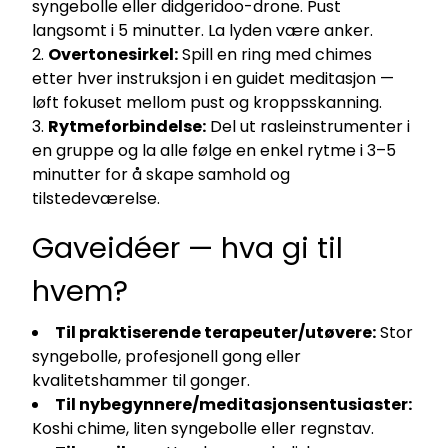
syngebolle eller didgeridoo-drone. Pust
langsomt i 5 minutter. La lyden være anker.
Overtonesirkel:
Spill en ring med chimes
etter hver instruksjon i en guidet meditasjon —
løft fokuset mellom pust og kroppsskanning.
Rytmeforbindelse:
Del ut rasleinstrumenter i
en gruppe og la alle følge en enkel rytme i 3–5
minutter for å skape samhold og
tilstedeværelse.
Gaveidéer — hva gi til
hvem?
Til praktiserende terapeuter/utøvere:
Stor
syngebolle, profesjonell gong eller
kvalitetshammer til gonger.
Til nybegynnere/meditasjonsentusiaster:
Koshi chime, liten syngebolle eller regnstav.