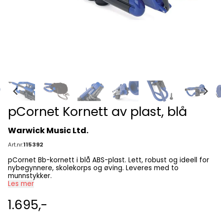
pCornet Kornett av plast, blå
Warwick Music Ltd.
Art.nr:
115392
pCornet Bb-kornett i blå ABS-plast. Lett, robust og ideell for
nybegynnere, skolekorps og øving. Leveres med to
munnstykker.
Les mer
1.695,-