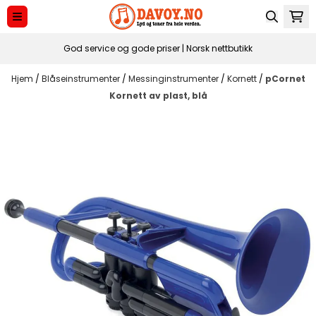
Hopp til innhold
God service og gode priser | Norsk nettbutikk
Hjem
/
Blåseinstrumenter
/
Messinginstrumenter
/
Kornett
/
pCornet
Kornett av plast, blå