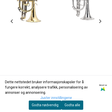
Dette nettstedet bruker informasjonskapsler for å
Drevet av
fungere korrekt, analysere trafikk, personalisering av
Besson
Besson
annonser og annonsering.
Besson BE120-1-0
Besson BE928GT-2-0
Juster innstillingene
Prodige Kornett,
Sovereign Bb-kornett
Godta nødvendig
Godta alle
lakkert
9.450,-
m/trigger, forsølvet
54.900,-