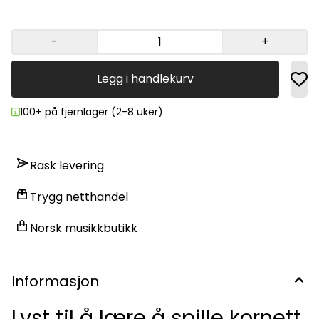
-
+
Legg i handlekurv
100+ på fjernlager (2-8 uker)
Rask levering
Trygg netthandel
Norsk musikkbutikk
Informasjon
Lyst til å lære å spille kornett,