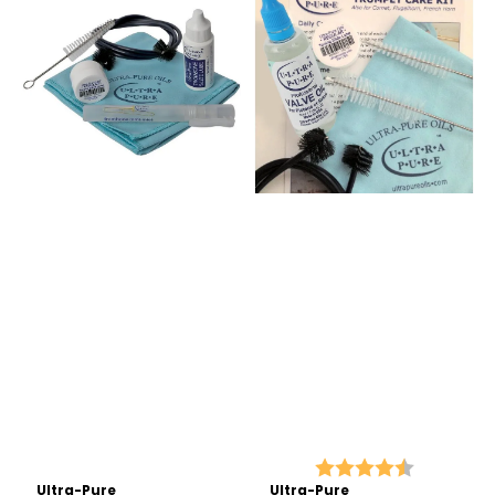
Karakter:
4.7 av 5 
Ultra-Pure
Ultra-Pure