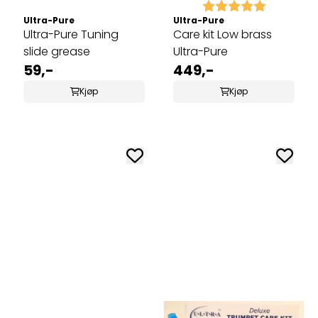
Karakter:
5.0 av 5 
Ultra-Pure
Ultra-Pure
Ultra-Pure Tuning
Care kit Low brass
slide grease
Ultra-Pure
59,-
449,-
Kjøp
Kjøp