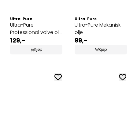
Ultra-Pure
Ultra-Pure
Ultra-Pure
Ultra-Pure Mekanisk
Professional valve oil
olje
50ml - Ventilolje for
129,-
99,-
messinginstrumenter
Kjøp
Kjøp