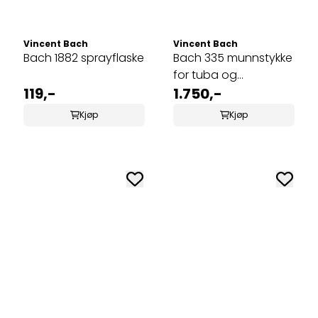
Vincent Bach
Vincent Bach
Bach 1882 sprayflaske
Bach 335 munnstykke
for tuba og
119,-
sousaphone 18
1.750,-
Kjøp
Kjøp