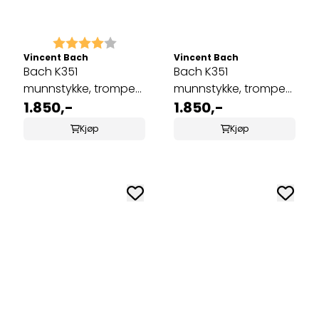
Karakter:
4.0 av 5 mulige
Vincent Bach
Vincent Bach
Bach K351
Bach K351
munnstykke, trompet,
munnstykke, trompet,
megatone, 3C
1.850,-
megatone, 5C
1.850,-
Kjøp
Kjøp