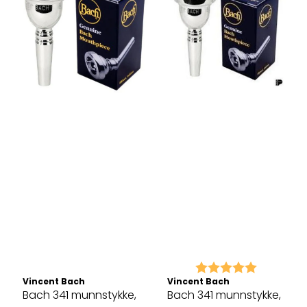
Karakter:
5.0 av 5 
Vincent Bach
Vincent Bach
Bach 341 munnstykke,
Bach 341 munnstykke,