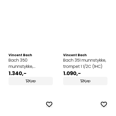
Vincent Bach
Vincent Bach
Bach 350
Bach 351 munnstykke,
munnstykke,
trompet 1 1/2C (1HC)
trombone, small
1.340,-
1.090,-
shank 6 1/2AL
Kjøp
Kjøp