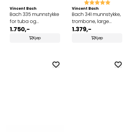
Karakter:
5.0 av 5 
Vincent Bach
Vincent Bach
Bach 335 munnstykke
Bach 341 munnstykke,
for tuba og
trombone, large
sousaphone 24AW
1.750,-
shank 1G
1.379,-
Kjøp
Kjøp