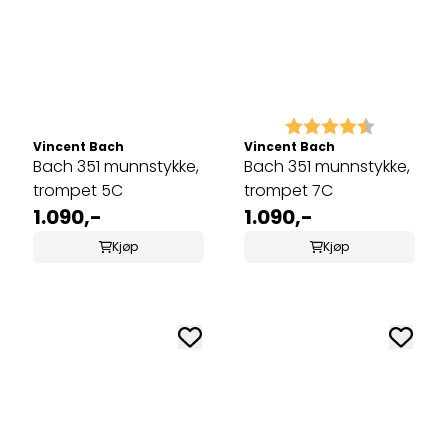
Karakter:
4.5 av 5 
Vincent Bach
Vincent Bach
Bach 351 munnstykke,
Bach 351 munnstykke,
trompet 5C
trompet 7C
1.090,-
1.090,-
Kjøp
Kjøp