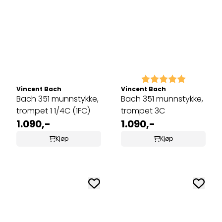
Karakter:
5.0 av 5 
Vincent Bach
Vincent Bach
Bach 351 munnstykke,
Bach 351 munnstykke,
trompet 1 1/4C (1FC)
trompet 3C
1.090,-
1.090,-
Kjøp
Kjøp