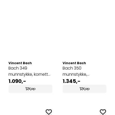
Vincent Bach
Vincent Bach
Bach 349
Bach 350
munnstykke, kornett
munnstykke,
7C
1.090,-
trombone, small
1.345,-
shank 5G
Kjøp
Kjøp