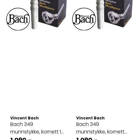
Vincent Bach
Vincent Bach
Bach 349
Bach 349
munnstykke, kornett 1-
munnstykke, kornett
1/4C
1.090,-
17C
1.090,-