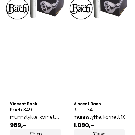
Vincent Bach
Vincent Bach
Bach 349
Bach 349
munnstykke, kornett
munnstykke, kornett 1X
18C
989,-
1.090,-
Kjøp
Kjøp