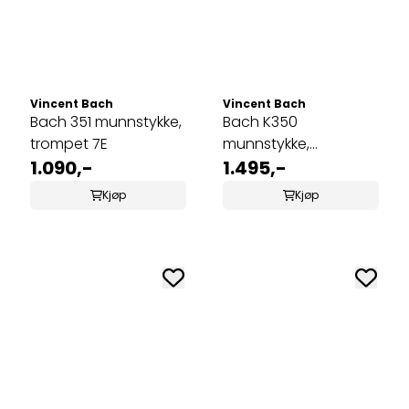
Vincent Bach
Vincent Bach
Bach 351 munnstykke,
Bach K350
trompet 7E
munnstykke,
1.090,-
trombone,
1.495,-
megatone, K350 6HAL
Kjøp
Kjøp
sm