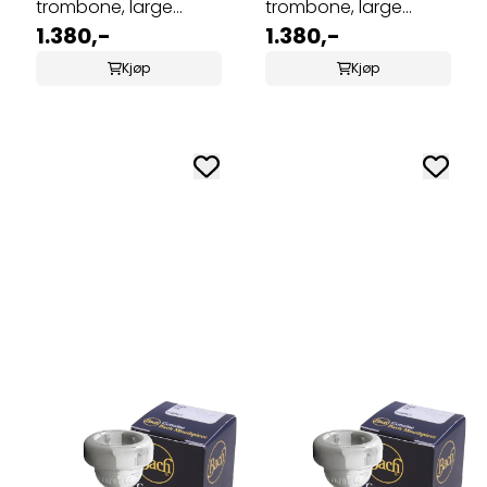
trombone, large
trombone, large
shank 5G
1.380,-
shank 6 1/2AL
1.380,-
Kjøp
Kjøp