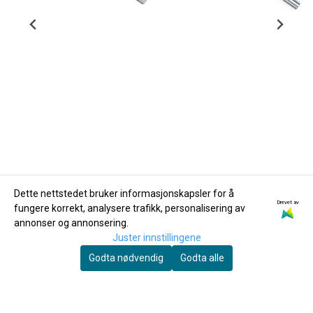
Dette nettstedet bruker informasjonskapsler for å
Drevet av
fungere korrekt, analysere trafikk, personalisering av
Tony Dixon
Tony Dixon
annonser og annonsering.
Dixon DX103D
Tony Dixon DX107 Alt-
Juster innstillingene
Stembar Duo Tenor
blikkfløyte G-dur
Godta nødvendig
Godta alle
Fløyte/Blikkfløyte i D,
2.079,-
1.079,-
Aluminium
Kjøp
Kjøp