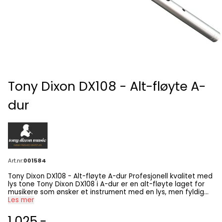
Tony Dixon DX108 - Alt-fløyte A-
dur
Art.nr:
001584
Tony Dixon DX108 - Alt-fløyte A-dur Profesjonell kvalitet med
lys tone Tony Dixon DX108 i A-dur er en alt-fløyte laget for
musikere som ønsker et instrument med en lys, men fyldig
tone, ideell for både solospill og ensembleopplevelser. Den
Les mer
er laget av slitesterkt aluminium, som gir en lett, men robust
konstruksjon, samtidig som den bevarer en rik og balansert
1.025,-