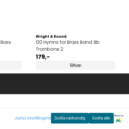
Wright & Round
 Bass
120 Hymns for Brass Band: Bb
Trombone 2
179,-
Kjøp
Drevet av
Juster innstillingene
Godta nødvendig
Godta alle