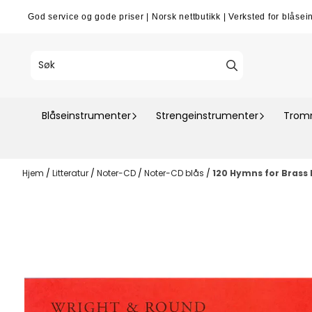
Hopp til innhold
God service og gode priser
|
Norsk nettbutikk
|
Verksted for blåsei
Blåseinstrumenter
Strengeinstrumenter
Tromm
Hjem
/
Litteratur
/
Noter-CD
/
Noter-CD blås
/
120 Hymns for Brass 