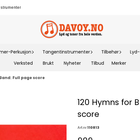
nstrumenter
er-Perkusjon
Tangentinstrumenter
Tilbehør
Lyd
Verksted
Brukt
Nyheter
Tilbud
Merker
Band: Full page score
120 Hymns for B
score
Art.nr:
110813