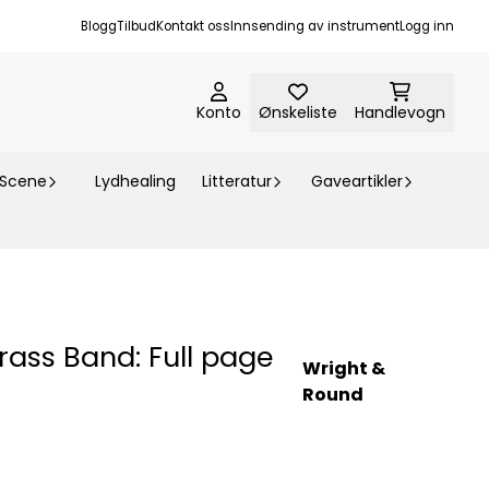
Blogg
Tilbud
Kontakt oss
Innsending av instrument
Logg inn
Konto
Ønskeliste
Handlevogn
-Scene
Lydhealing
Litteratur
Gaveartikler
rass Band: Full page
Wright &
Round