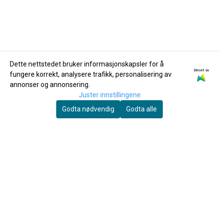
Dette nettstedet bruker informasjonskapsler for å
Drevet av
fungere korrekt, analysere trafikk, personalisering av
AMP
Yellow Cable
annonser og annonsering.
AMP PM-4/25
Yellow Cable
Juster innstillingene
Mikrofonkabel XLR
PROM03X
Godta nødvendig
Godta alle
7,5m
290,-
Mikrofonkabel XLR
535,-
Neutrik 3m
Kjøp
Kjøp
Du skal spille mye før fingrene faller av