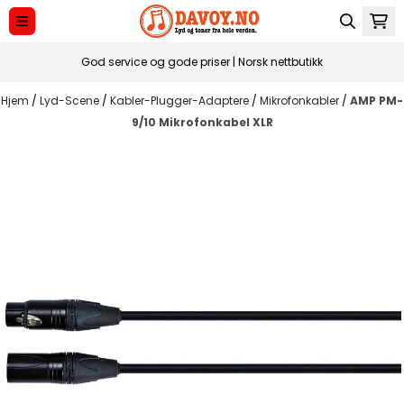
Hopp til innhold
God service og gode priser | Norsk nettbutikk
Hjem
/
Lyd-Scene
/
Kabler-Plugger-Adaptere
/
Mikrofonkabler
/
AMP PM-
9/10 Mikrofonkabel XLR