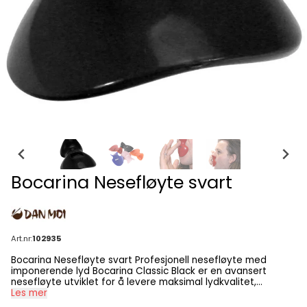
Bocarina Nesefløyte svart
Art.nr:
102935
Bocarina Nesefløyte svart Profesjonell nesefløyte med
imponerende lyd Bocarina Classic Black er en avansert
nesefløyte utviklet for å levere maksimal lydkvalitet,
brukervennlighet og spilleglede. Denne høykvalitets
Les mer
nesefløyten er laget i lydoptimalisert ABS-plast og designet