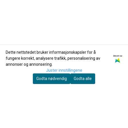
Dette nettstedet bruker informasjonskapsler for å
Drevet av
fungere korrekt, analysere trafikk, personalisering av
Dan Moi
Dan Moi
annonser og annonsering.
Overtonefløyte av
Overtonefløyte av
Juster innstillingene
bambus OFB-1E3
bambus OFB-1A2
Godta nødvendig
Godta alle
495,-
695,-
Kjøp
Kjøp
Du skal spille mye før fingrene faller av