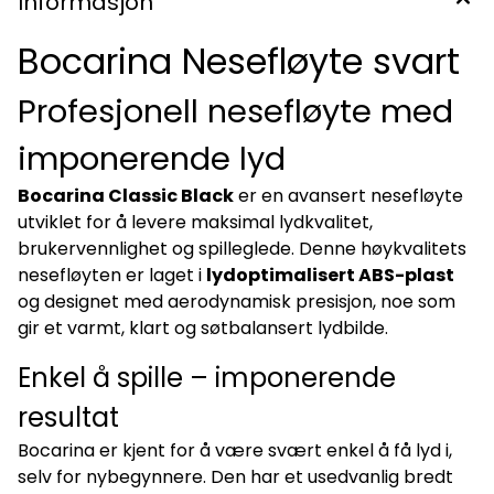
Informasjon
Bocarina har et unikt aerodynamisk design, svært presis
tonekontroll og et varmt, kraftig lydbilde. Den er konstruert
Bocarina Nesefløyte svart
for å gi best mulig klang og projeksjon. Opplev den
fascinerende og morsomme måten å lage musikk på – med
Bocarina Classic Black Noseflute. Slik spiller du på en
Profesjonell nesefløyte med
Bocarina Hold fløyten lett mot nesen, dekk hullet med nesen
og styr tonen med munnen. Øv på å endre munnformen for
å variere tonehøyden, og på kort tid kan du mestre både
imponerende lyd
enkle og avanserte melodier. Lydeksempel 1: Klikk her
Lydeksempel 2: Klikk her Lydeksempel 3: Klikk her
Lydeksempel 4: Klikk her Lydeksempel 5: Klikk her
Bocarina Classic Black
er en avansert nesefløyte
Lydeksempel 6: Klikk her Lydeksempel 7: Klikk her
utviklet for å levere maksimal lydkvalitet,
Lydeksempel 8: Klikk her
brukervennlighet og spilleglede. Denne høykvalitets
nesefløyten er laget i
lydoptimalisert ABS-plast
og designet med aerodynamisk presisjon, noe som
gir et varmt, klart og søtbalansert lydbilde.
Enkel å spille – imponerende
resultat
Bocarina er kjent for å være svært enkel å få lyd i,
selv for nybegynnere. Den har et usedvanlig bredt