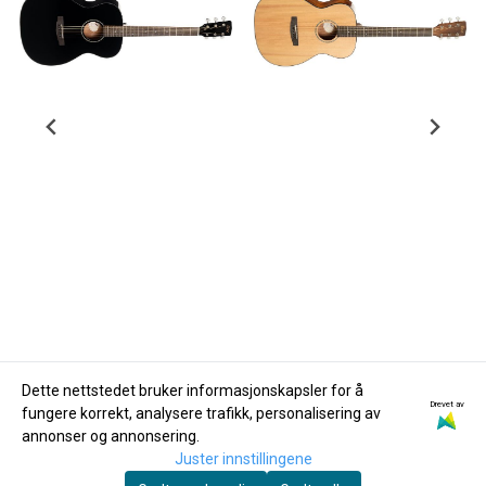
Dette nettstedet bruker informasjonskapsler for å
Drevet av
fungere korrekt, analysere trafikk, personalisering av
Cort
Cort
annonser og annonsering.
Cort L 60 CE BK
Cort L 60 CE N
Juster innstillingene
Westerngitar med
Westerngitar med