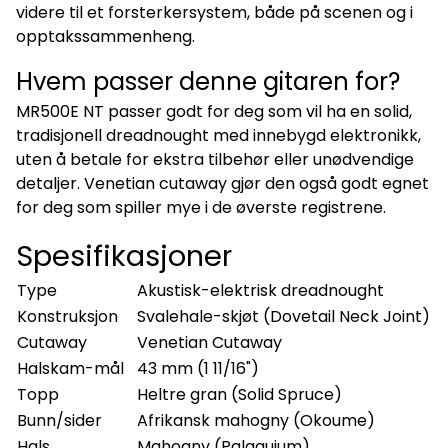
videre til et forsterkersystem, både på scenen og i
opptakssammenheng.
Hvem passer denne gitaren for?
MR500E NT passer godt for deg som vil ha en solid,
tradisjonell dreadnought med innebygd elektronikk,
uten å betale for ekstra tilbehør eller unødvendige
detaljer. Venetian cutaway gjør den også godt egnet
for deg som spiller mye i de øverste registrene.
Spesifikasjoner
Type
Akustisk-elektrisk dreadnought
Konstruksjon
Svalehale-skjøt (Dovetail Neck Joint)
Cutaway
Venetian Cutaway
Halskam-mål
43 mm (1 11/16")
Topp
Heltre gran (Solid Spruce)
Bunn/sider
Afrikansk mahogny (Okoume)
Hals
Mahogny (Palaquium)