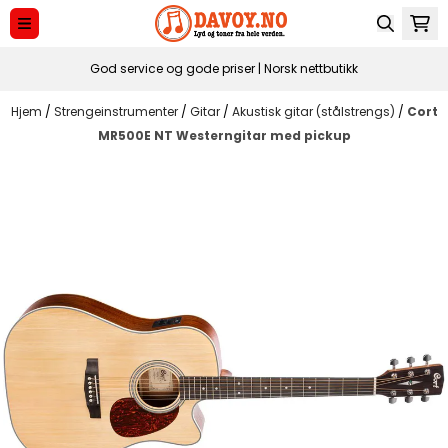
Hopp til innhold
God service og gode priser | Norsk nettbutikk
Hjem
/
Strengeinstrumenter
/
Gitar
/
Akustisk gitar (stålstrengs)
/
Cort
MR500E NT Westerngitar med pickup