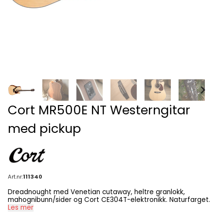
Cort MR500E NT Westerngitar
med pickup
Art.nr:
111340
Dreadnought med Venetian cutaway, heltre granlokk,
mahognibunn/sider og Cort CE304T-elektronikk. Naturfarget.
Les mer