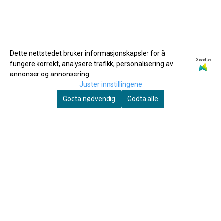
Dette nettstedet bruker informasjonskapsler for å
Drevet av
fungere korrekt, analysere trafikk, personalisering av
Cort
Morgan
annonser og annonsering.
Cort MR710F NAT
Morgan W 120 SCE BK
Juster innstillingene
Westerngitar med
Westerngitar, sort
Godta nødvendig
Godta alle
pickup
5.490,-
4.150,-
Kjøp
Kjøp
Du skal spille mye før fingrene faller av