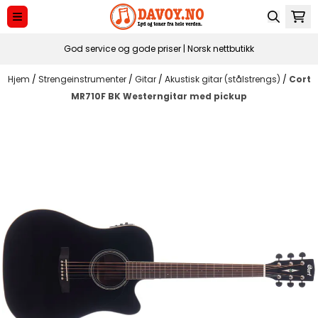
Hopp til innhold
God service og gode priser | Norsk nettbutikk
Hjem
/
Strengeinstrumenter
/
Gitar
/
Akustisk gitar (stålstrengs)
/
Cort
MR710F BK Westerngitar med pickup