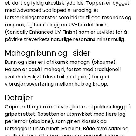
et klart og fyldig akustisk lydbilde. Toppen er bygget
med Advanced Scalloped X-Bracing, et
forsterkningsmønster som bidrar til god resonans og
respons, og har i tillegg en UV-herdet finish
(Sonically Enhanced UV Finish) som er utviklet for å
påvirke treverkets naturlige resonans minst mulig.
Mahognibunn og -sider
Bunn og sider er i afrikansk mahogni (okoume).
Halsen er også i mahogni, festet med tradisjonell
svalehale-skjøt (dovetail neck joint) for god
vibrasjonsoverføring mellom hals og kropp.
Detaljer
Gripebrett og bro er i ovangkol, med prikkinnlegg på
gripebrettet. Rosetten er utsmykket med flere lag
perlemor (abalone), som gir en klassisk og
forseggjort finish rundt lydhullet. Både øvre sadel og
stallsadel er i ekte bein, noe som normalt bidrar til