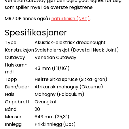
Venetian cutaway gjør den også godt egnet for deg
som spiller mye i de øverste registrene.
MR710F finnes også i
naturfinish (NAT)
.
Spesifikasjoner
Type
Akustisk-elektrisk dreadnought
Konstruksjon
Svalehale-skjøt (Dovetail Neck Joint)
Cutaway
Venetian Cutaway
Halskam-
43 mm (1 11/16")
mål
Topp
Heltre Sitka spruce (Sitka-gran)
Bunn/sider
Afrikansk mahogny (Okoume)
Hals
Mahogny (Palaquium)
Gripebrett
Ovangkol
Bånd
20
Mensur
643 mm (25,3")
Innlegg
Prikkinnlegg (Dot)