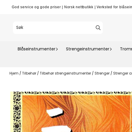
Hopp til innhold
God service og gode priser
|
Norsk nettbutikk
|
Verksted for blåsei
Blåseinstrumenter
Strengeinstrumenter
Tromm
Hjem
/
Tilbehør
/
Tilbehør strengeinstrumenter
/
Strenger
/
Strenger 