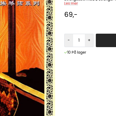
Les mer
69,-
-
+
10 På lager