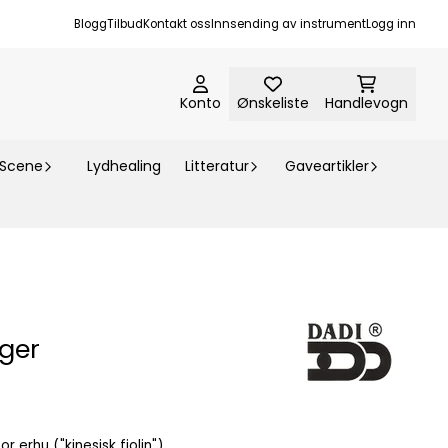
Blogg
Tilbud
Kontakt oss
Innsending av instrument
Logg inn
Konto
Ønskeliste
Handlevogn
-Scene
Lydhealing
Litteratur
Gaveartikler
ger
 erhu ("kinesisk fiolin").