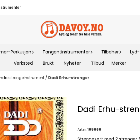
nstrumenter
er-Perkusjon
Tangentinstrumenter
Tilbehør
Lyd
Verksted
Brukt
Nyheter
Tilbud
Merker
andre strengeinstrument
/
Dadi Erhu-strenger
Dadi Erhu-stren
Art.nr:
105666
Strengesett med 2 strenger for