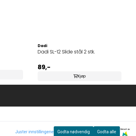
Dadi
Dadi SL-12 Slide stål 2 stk.
89,-
Kjøp
Drevet av
Juster innstillingene
Godta nødvendig
Godta alle