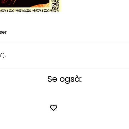
ser
").
Se også: