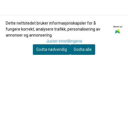
Dette nettstedet bruker informasjonskapsler for å
Drevet av
fungere korrekt, analysere trafikk, personalisering av
Ibanez
D'Addario
annonser og annonsering.
Ibanez IFR50M
D'Addario 25L01-DX
Juster innstillingene
Fotskammel
Gitarreim lær 64 mm
Godta nødvendig
Godta alle
219,-
Classic Brown
305,-
Kjøp
Kjøp
Du skal spille mye før fingrene faller av