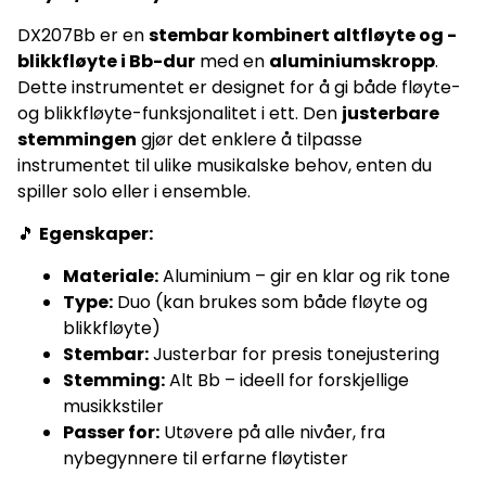
DX207Bb er en
stembar kombinert altfløyte og -
blikkfløyte i Bb-dur
med en
aluminiumskropp
.
Dette instrumentet er designet for å gi både fløyte-
og blikkfløyte-funksjonalitet i ett. Den
justerbare
stemmingen
gjør det enklere å tilpasse
instrumentet til ulike musikalske behov, enten du
spiller solo eller i ensemble.
🎵
Egenskaper:
Materiale:
Aluminium – gir en klar og rik tone
Type:
Duo (kan brukes som både fløyte og
blikkfløyte)
Stembar:
Justerbar for presis tonejustering
Stemming:
Alt Bb – ideell for forskjellige
musikkstiler
Passer for:
Utøvere på alle nivåer, fra
nybegynnere til erfarne fløytister