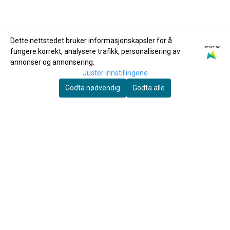
Dette nettstedet bruker informasjonskapsler for å
Drevet av
fungere korrekt, analysere trafikk, personalisering av
Tony Dixon
Tony Dixon
annonser og annonsering.
Tony Dixon DX108Bb
Tony Dixon DX008
Juster innstillingene
Stembar Alt-fløyte i
Soprano high D
Godta nødvendig
Godta alle
Bb-dur, aluminium
969,-
Piccolo-fløyte
265,-
Kjøp
Kjøp
Du skal spille mye før fingrene faller av