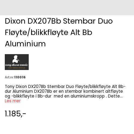
Dixon DX207Bb Stembar Duo
Fløyte/blikkfløyte Alt Bb
Aluminium
Art.nr:
110016
Tony Dixon DX207Bb Stembar Duo Fløyte/blikkfløyte Alt Bb-
dur Aluminium DX207Bb er en stembar kombinert altfløyte
og -blikkfløyte i Bb-dur med en aluminiumskropp . Dette
instrumentet er designet for å gi både fløyte- og
Les mer
blikkfløyte-funksjonalitet i ett. Den justerbare stemmingen
gjør det enklere å tilpasse instrumentet til ulike musikalske
1.185,-
behov, enten du spiller solo eller i ensemble. 🎵 Egenskaper:
Materiale: Aluminium – gir en klar og rik tone Type: Duo (kan
brukes som både fløyte og blikkfløyte) Stembar: Justerbar
for presis tonejustering Stemming: Alt Bb – ideell for