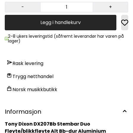
forskjellige musikkstiler Passer for: Utøvere på alle nivåer,
fra nybegynnere til erfarne fløytister Denne
-
+
fløyten/blikkfløyten kombinerer holdbarhet og klar lyd ,
perfekt for både utendørs spill og studioopptak, og gir deg
fleksibiliteten til å eksperimentere med ulike lydmiks og
Legg i handlekurv
spilleteknikker.
2-8 ukers leveringstid (såfremt leverandør har varen på
lager)
Rask levering
Trygg netthandel
Norsk musikkbutikk
Informasjon
Tony Dixon DX207Bb Stembar Duo
Fløyte/blikkfløyte Alt Bb-dur Aluminium