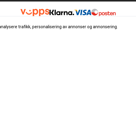
analysere trafikk, personalisering av annonser og annonsering.
Nyhetsbrev
Registrer deg for å motta nyh
tilbud
E-post
Registrer deg
 instrument
ser
klæring