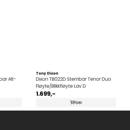
Tony Dixon
ar Alt-
Dixon TB022D Stembar Tenor Duo
Fløyte/Blikkfløyte Lav D
1.699,-
Kjøp