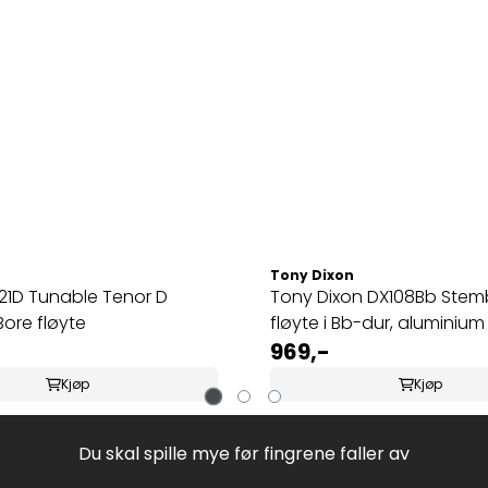
n
Tony Dixon
21D Tunable Tenor D
Tony Dixon DX108Bb Stemb
ore fløyte
fløyte i Bb-dur, aluminium
969,-
Kjøp
Kjøp
Du skal spille mye før fingrene faller av