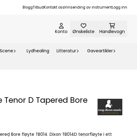
Blogg
Tilbud
Kontakt oss
Innsending av instrument
Logg inn
Konto
Ønskeliste
Handlevogn
-Scene
Lydhealing
Litteratur
Gaveartikler
e Tenor D Tapered Bore
TB014. Dixon TB014D tenorfløyte i ett