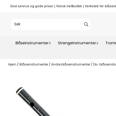
Hopp til innhold
God service og gode priser
|
Norsk nettbutikk
|
Verksted for blåsei
Blåseinstrumenter
Strengeinstrumenter
Tromm
Hjem
/
Blåseinstrumenter
/
Andre blåseinstrumenter
/
Div. blåseinst