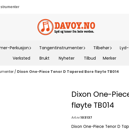
nstrumenter
er-Perkusjon
Tangentinstrumenter
Tilbehør
Lyd
Verksted
Brukt
Nyheter
Tilbud
Merker
rumenter
/
Dixon One-Piece Tenor D Tapered Bore fløyte TB014
Dixon One-Piec
fløyte TB014
Art.nr:
103137
Dixon One-Piece Tenor D Tapered Bore fløyte 