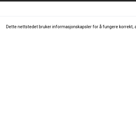
Dette nettstedet bruker informasjonskapsler for å fungere korrekt, 
Info
Om oss
Åpningstider
Dåvøy & Foss Musikk AS
Om oss
Salhusvegen 55
Kontakt oss
5131 Nyborg
Nyheter
Org. nr. 976683323
Tilbud
Tlf:
40194867
Innsending av
post@davoy.no
Salgsbetingel
Personverner