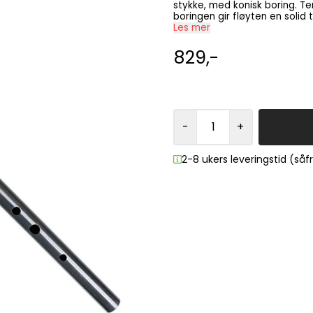
stykke, med konisk boring. Tenor / Low D (en oktav lavere enn Sopran). Den koniske
boringen gir fløyten en soli
dypeste tonene.
Les mer
829,-
-
+
2-8 ukers leveringstid (så