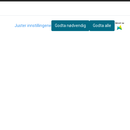
Drevet av
Juster innstillingene
Godta nødvendig
Godta alle
eter og