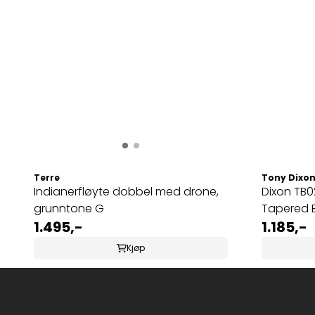
Terre
Tony Dixo
Indianerfløyte dobbel med drone,
Dixon TB0
grunntone G
Tapered B
1.495,-
1.185,-
Kjøp