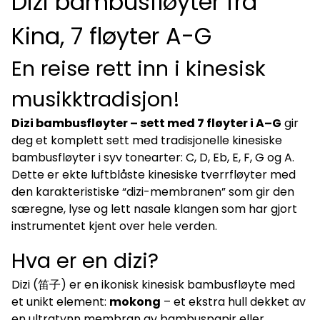
Dizi bambusfløyter fra
finne riktig blåsevinkel, men de fleste får lyd raskt. Resten
handler om presis fingering og kontroll – mye som vanlig
Kina, 7 fløyter A-G
tverrfløyte. Trenger jeg erfaring med fløyter fra før? Nei,
men du lærer raskere hvis du har spilt blokkfløyte,
tverrfløyte eller andre blåseinstrumenter. Hvor ofte må
En reise rett inn i kinesisk
membranen skiftes? Membranen er tynn og må byttes
jevnlig. Noen bytter månedlig, andre oftere – avhenger av
bruk og klima. Passer dette settet til undervisning? Ja! Syv
musikktradisjon!
tonearter gir stor fleksibilitet, perfekt for musikkundervisning,
skole, kulturskole eller ensemble.
Dizi bambusfløyter – sett med 7 fløyter i A–G
gir
deg et komplett sett med tradisjonelle kinesiske
bambusfløyter i syv tonearter: C, D, Eb, E, F, G og A.
Dette er ekte luftblåste kinesiske tverrfløyter med
den karakteristiske “dizi-membranen” som gir den
særegne, lyse og lett nasale klangen som har gjort
instrumentet kjent over hele verden.
Hva er en dizi?
Dizi (笛子) er en ikonisk kinesisk bambusfløyte med
et unikt element:
mokong
– et ekstra hull dekket av
en ultratynn membran av bambuspapir eller