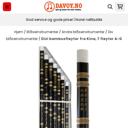
Hopp til innhold
God service og gode priser | Norsk nettbutikk
Hjem
/
Blåseinstrumenter
/
Andre blåseinstrumenter
/
Div.
blåseinstrumenter
/
Dizi bambusfløyter fra Kina, 7 fløyter A-G