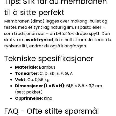
Tips: Slik får du membranen
til å sitte perfekt
Membranen (dimo) legges over mokong-hullet og
festes med et tynt lag naturlig lim, rispasta eller –
som tradisjonen sier – en
bitteliten
dråpe spytt. Den
skal være
svakt rynket
, ikke helt stram. Justerer du
rynkene litt, endrer du også klangfargen.
Tekniske spesifikasjoner
Materiale:
Bambus
Tonearter:
C, D, Eb, E, F, G, A
Vekt:
Ca. 0,88 kg
Dimensjoner (L × B × H):
61,5 × 8,5 × 3,2 cm
(sett pakket)
Opprinnelse:
Kina
FAQ - Ofte stilte spørsmål