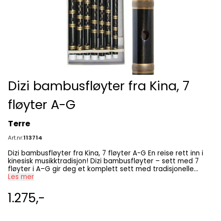
Dizi bambusfløyter fra Kina, 7
fløyter A-G
Terre
Art.nr:
113714
Dizi bambusfløyter fra Kina, 7 fløyter A-G En reise rett inn i
kinesisk musikktradisjon! Dizi bambusfløyter – sett med 7
fløyter i A–G gir deg et komplett sett med tradisjonelle
kinesiske bambusfløyter i syv tonearter: C, D, Eb, E, F, G og A.
Les mer
Dette er ekte luftblåste kinesiske tverrfløyter med den
karakteristiske “dizi-membranen” som gir den særegne, lyse
1.275,-
og lett nasale klangen som har gjort instrumentet kjent over
hele verden. Hva er en dizi? Dizi (笛子) er en ikonisk kinesisk
bambusfløyte med et unikt element: mokong – et ekstra hull