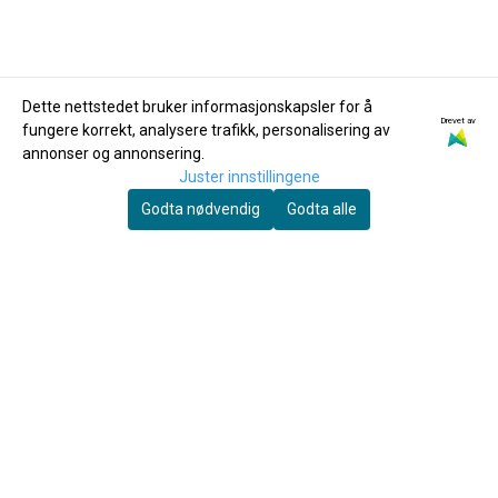
Dette nettstedet bruker informasjonskapsler for å
Drevet av
fungere korrekt, analysere trafikk, personalisering av
Dan Moi
Dan Moi
annonser og annonsering.
Overtonefløyte av
Overtonefløyte av
Juster innstillingene
bambus OFB-G2
bambus OFB-1D3
Godta nødvendig
Godta alle
695,-
495,-
Kjøp
Kjøp
Du skal spille mye før fingrene faller av