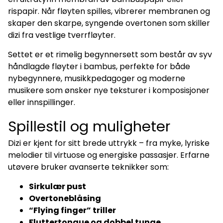
rispapir. Når fløyten spilles, vibrerer membranen og
skaper den skarpe, syngende overtonen som skiller
dizi fra vestlige tverrfløyter.
Settet er et rimelig begynnersett som består av syv
håndlagde fløyter i bambus, perfekte for både
nybegynnere, musikkpedagoger og moderne
musikere som ønsker nye teksturer i komposisjoner
eller innspillinger.
Spillestil og muligheter
Dizi er kjent for sitt brede uttrykk – fra myke, lyriske
melodier til virtuose og energiske passasjer. Erfarne
utøvere bruker avanserte teknikker som:
Sirkulær pust
Overtoneblåsing
“Flying finger” triller
Fluttertongue og dobbel tunge