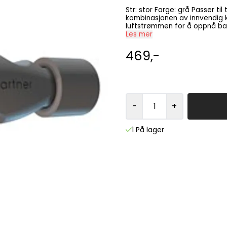
Str: stor Farge: grå Passer til tuba, euphonium, trombone (stor boring) Den unike
kombinasjonen av innvendig 
luftstrømmen for å oppnå balansert 
Praktisk for en rask og effektiv oppvarming. Passer til 
Les mer
ved å rotere endestykket. Bru
pusteferdighet
469,-
-
+
1 På lager