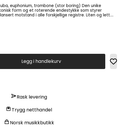
konisk form og et roterende endestykke som styrer
motstand i alle forskjellige registre. Liten og lett.
pusteøvelser med ulik motstand
k uten munnstykke og utvikle dine luft- og
er. Perfekt for profesjonelle musikere, musikklærere og studenter.
Legg i handlekurv
Rask levering
Trygg netthandel
Norsk musikkbutikk