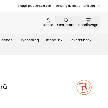
Blogg
Tilbud
Kontakt oss
Innsending av instrument
Logg inn
Konto
Ønskeliste
Handlevogn
-Scene
Lydhealing
Litteratur
Gaveartikler
grå