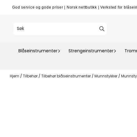
Hopp til innhold
God service og gode priser
|
Norsk nettbutikk
|
Verksted for blåsei
Blåseinstrumenter
Strengeinstrumenter
Tromm
Hjem
/
Tilbehør
/
Tilbehør blåseinstrumenter
/
Munnstykker
/
Munnsty