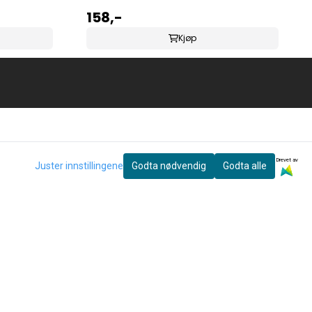
158,-
Kjøp
Drevet av
Juster innstillingene
Godta nødvendig
Godta alle
eter og