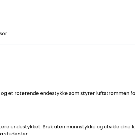
ser
)
og et roterende endestykke som styrer luftstrømmen for 
tere endestykket. Bruk uten munnstykke og utvikle dine lu
g studenter.