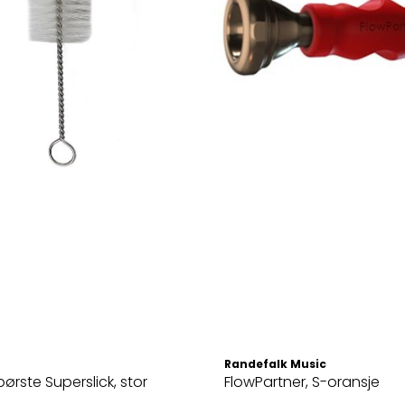
Randefalk Music
ørste Superslick, stor
FlowPartner, S-oransje