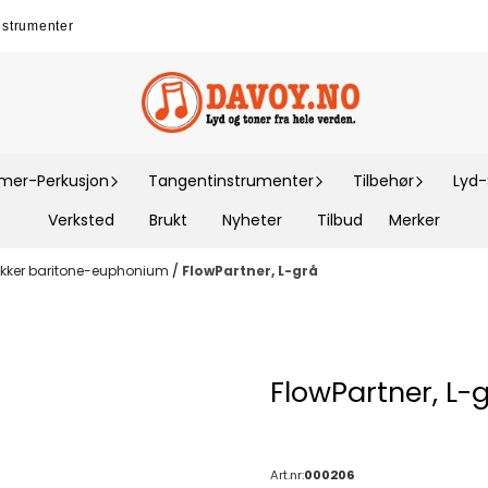
nstrumenter
er-Perkusjon
Tangentinstrumenter
Tilbehør
Lyd
Verksted
Brukt
Nyheter
Tilbud
Merker
kker baritone-euphonium
/
FlowPartner, L-grå
FlowPartner, L-
Art.nr:
000206