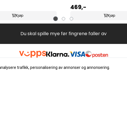
469,-
Kjøp
Kjøp
Du skal spille mye før fingrene faller av
analysere trafikk, personalisering av annonser og annonsering.
Nyhetsbrev
Registrer deg for å motta nyh
tilbud
E-post