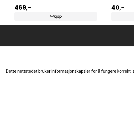
469,-
40,-
Kjøp
Dette nettstedet bruker informasjonskapsler for å fungere korrekt, 
Info
Om oss
Åpningstider
Dåvøy & Foss Musikk AS
Om oss
Salhusvegen 55
Kontakt oss
5131 Nyborg
Nyheter