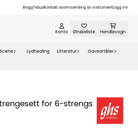
Blogg
Tilbud
Kontakt oss
Innsending av instrument
Logg inn
Konto
Ønskeliste
Handlevogn
-Scene
Lydhealing
Litteratur
Gaveartikler
Strengesett for 6-strengs