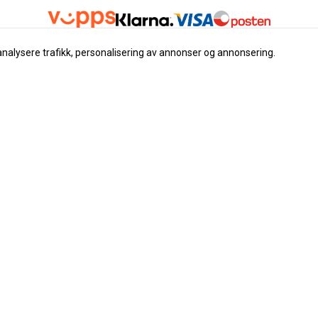
analysere trafikk, personalisering av annonser og annonsering.
Nyhetsbrev
Registrer deg for å motta nyh
tilbud
E-post
Registrer deg
 instrument
ser
klæring