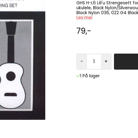
GHS H-L6 Lili'u Strengesett for 6-strengs ukulele
ukulele, Black Nylon/Silverwound. A1 Nylon, Silver (2 stk.) 031w, 025 E2 Black Ny
Black Nylon 036, 
Les mer
79,-
-
+
1 På lager