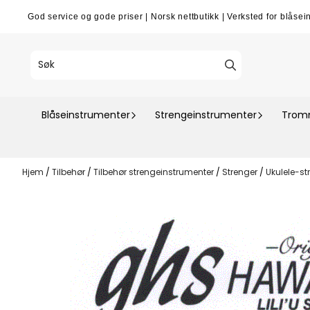
Hopp til innhold
God service og gode priser
|
Norsk nettbutikk
|
Verksted for blåsei
Blåseinstrumenter
Strengeinstrumenter
Tromm
Hjem
/
Tilbehør
/
Tilbehør strengeinstrumenter
/
Strenger
/
Ukulele-st