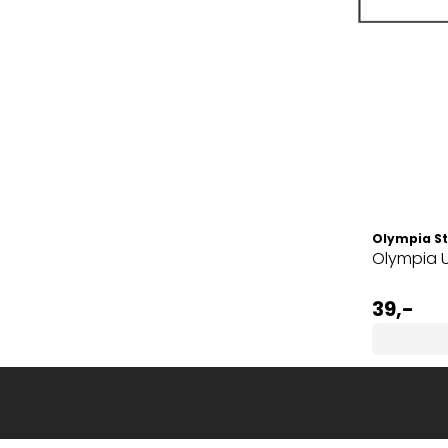
D'Addario
Olympia St
D'Addario EJ99B Ukulele-strenger
Olympia U
for Bariton-ukulele, Carbon
189,-
39,-
Kjøp