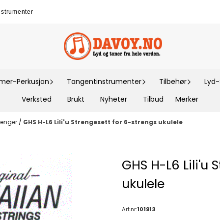
nstrumenter
er-Perkusjon
Tangentinstrumenter
Tilbehør
Lyd
Verksted
Brukt
Nyheter
Tilbud
Merker
renger
/
GHS H-L6 Lili'u Strengesett for 6-strengs ukulele
GHS H-L6 Lili'u 
ukulele
Art.nr:
101913