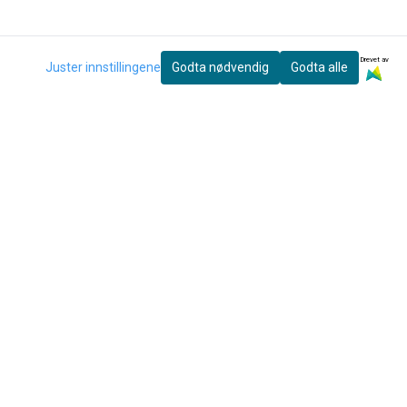
Drevet av
Juster innstillingene
Godta nødvendig
Godta alle
eter og