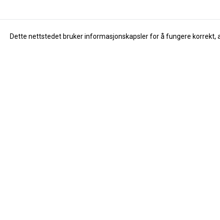
Dette nettstedet bruker informasjonskapsler for å fungere korrekt, 
Info
Om oss
Åpningstider
Dåvøy & Foss Musikk AS
Om oss
Salhusvegen 55
Kontakt oss
5131 Nyborg
Nyheter
Org. nr. 976683323
Tilbud
Tlf:
40194867
Innsending av
post@davoy.no
Salgsbetingel
Personverner