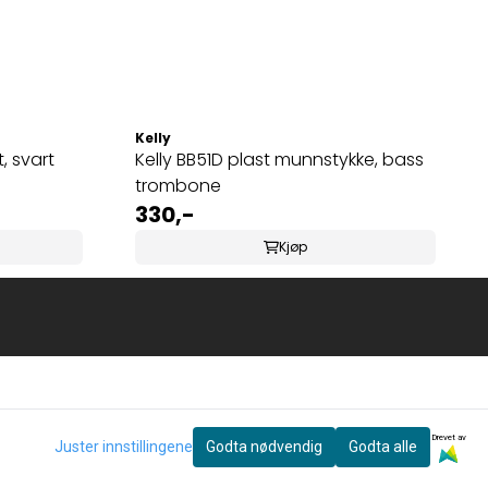
Kelly
 svart
Kelly BB51D plast munnstykke, bass
trombone
330,-
Kjøp
Drevet av
Juster innstillingene
Godta nødvendig
Godta alle