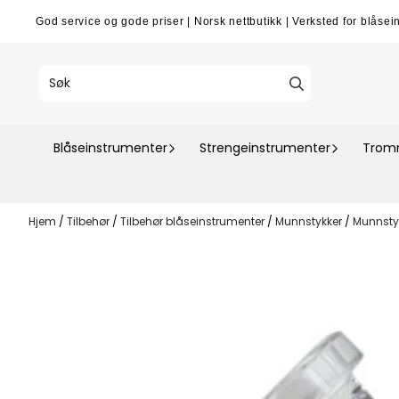
Hopp til innhold
God service og gode priser
|
Norsk nettbutikk
|
Verksted for blåsei
Blåseinstrumenter
Strengeinstrumenter
Tromm
Hjem
/
Tilbehør
/
Tilbehør blåseinstrumenter
/
Munnstykker
/
Munnsty