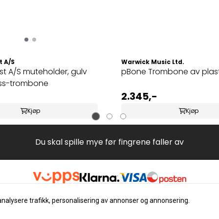
 A/S
Warwick Music Ltd.
t A/S muteholder, gulv
pBone Trombone av plast,
ass-trombone
2.345,-
Kjøp
Kjøp
Du skal spille mye før fingrene faller av
analysere trafikk, personalisering av annonser og annonsering.