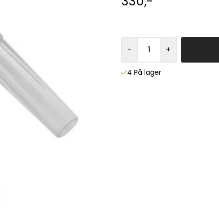
330,-
-
+
4 På lager