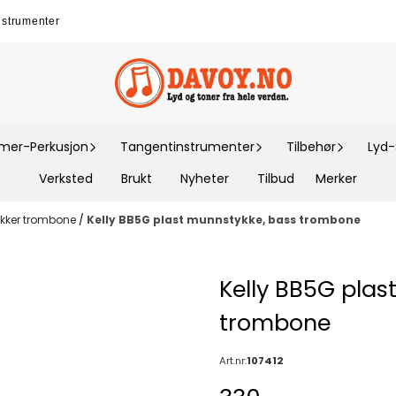
nstrumenter
er-Perkusjon
Tangentinstrumenter
Tilbehør
Lyd
Verksted
Brukt
Nyheter
Tilbud
Merker
kker trombone
/
Kelly BB5G plast munnstykke, bass trombone
Kelly BB5G plas
trombone
Art.nr:
107412