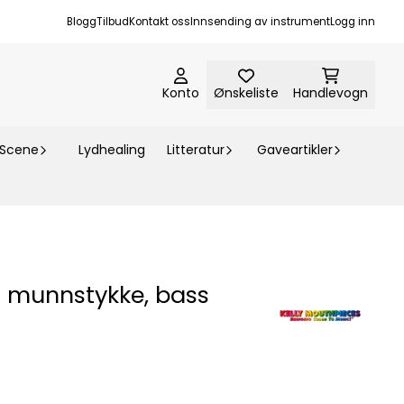
Blogg
Tilbud
Kontakt oss
Innsending av instrument
Logg inn
Konto
Ønskeliste
Handlevogn
-Scene
Lydhealing
Litteratur
Gaveartikler
t munnstykke, bass