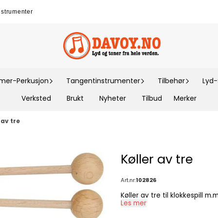
nstrumenter
er-Perkusjon
Tangentinstrumenter
Tilbehør
Lyd
Verksted
Brukt
Nyheter
Tilbud
Merker
 av tre
Køller av tre
Art.nr:
102826
Les mer