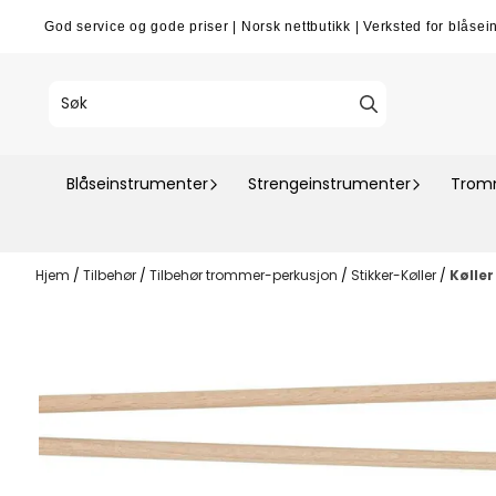
Hopp til innhold
God service og gode priser
|
Norsk nettbutikk
|
Verksted for blåsei
Blåseinstrumenter
Strengeinstrumenter
Tromm
Hjem
/
Tilbehør
/
Tilbehør trommer-perkusjon
/
Stikker-Køller
/
Køller