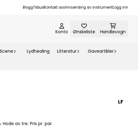
Blogg
Tilbud
Kontakt oss
Innsending av instrument
Logg inn
Konto
Ønskeliste
Handlevogn
-Scene
Lydhealing
Litteratur
Gaveartikler
LF
Køller av tre til klokkespill m.m. Hode av tre. Pris pr. par.