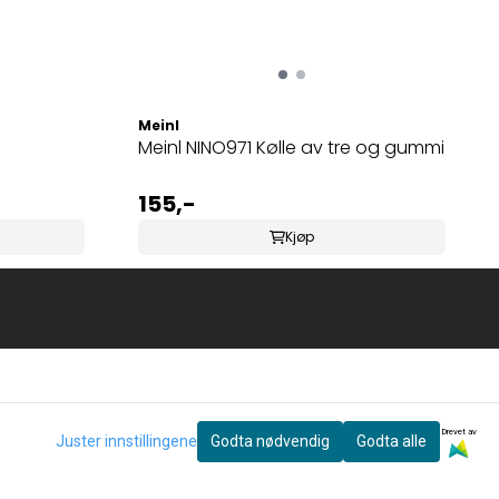
Meinl
Meinl NINO971 Kølle av tre og gummi
155,-
Kjøp
Drevet av
Juster innstillingene
Godta nødvendig
Godta alle