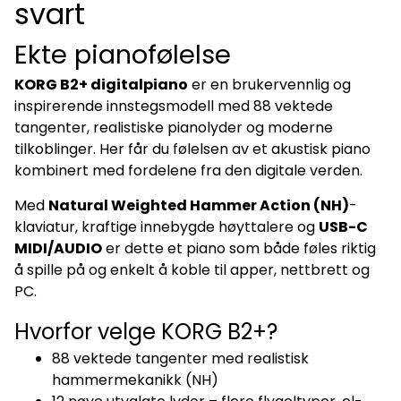
svart
en av de beste innstegsmodellene for deg som vil lære
riktig pianoteknikk fra start. Kan jeg koble dette til iPad eller
PC? Ja, via USB-C kan du bruke pianoet med apper og
Ekte pianofølelse
musikkprogrammer for læring og innspilling. Føles
tangentene som på et ekte piano? Ja, NH-mekanikken gir
realistisk motstand og riktig vektfordeling over tangentene.
KORG B2+ digitalpiano
er en brukervennlig og
Kan jeg spille stille med hodetelefoner? Ja, du kan koble til
hodetelefoner og øve helt uten å forstyrre andre.
inspirerende innstegsmodell med 88 vektede
tangenter, realistiske pianolyder og moderne
tilkoblinger. Her får du følelsen av et akustisk piano
kombinert med fordelene fra den digitale verden.
Med
Natural Weighted Hammer Action (NH)
-
klaviatur, kraftige innebygde høyttalere og
USB-C
MIDI/AUDIO
er dette et piano som både føles riktig
å spille på og enkelt å koble til apper, nettbrett og
PC.
Hvorfor velge KORG B2+?
88 vektede tangenter med realistisk
hammermekanikk (NH)