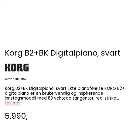
Korg B2+BK Digitalpiano, svart
Art.nr:
106959
Korg B2+BK Digitalpiano, svart Ekte pianofølelse KORG B2+
digitalpiano er en brukervennlig og inspirerende
innstegsmodell med 88 vektede tangenter, realistiske
pianolyder og moderne tilkoblinger. Her får du følelsen av et
Les mer
akustisk piano kombinert med fordelene fra den digitale
verden. Med Natural Weighted Hammer Action (NH) -
5.990,-
klaviatur, kraftige innebygde høyttalere og USB-C
MIDI/AUDIO er dette et piano som både føles riktig å spille
på og enkelt å koble til apper, nettbrett og PC. Hvorfor
velge KORG B2+? 88 vektede tangenter med realistisk