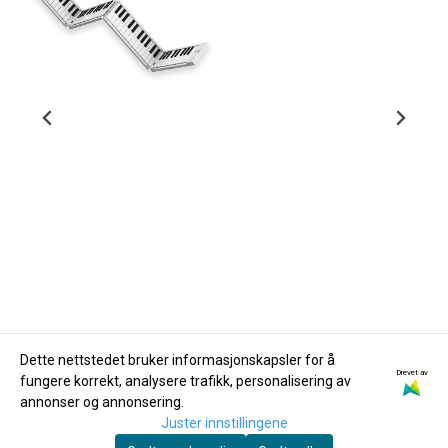
Dette nettstedet bruker informasjonskapsler for å
Drevet av
fungere korrekt, analysere trafikk, personalisering av
Carry-on by Blackstar
Carry-on by Blackstar
annonser og annonsering.
Carry-on FP88T
Carry-on FP49T
Juster innstillingene
Sammenleggbart
Sammenleggbart