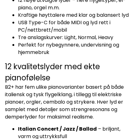
12 nøye utvalgte lyder – flere flygeltyper, el-
piano, orgel m.m.
Kraftige høyttalere med klar og balansert lyd
USB Type-C for både MIDI og lyd rett i
PC/nettbrett/mobil
Tre anslagskurver: Light, Normal, Heavy
Perfekt for nybegynnere, undervisning og
hjemmebruk
12 kvalitetslyder med ekte
pianofølelse
B2+ har fem ulike pianovarianter basert på både
italiensk og tysk flygelklang, i tillegg til elektriske
pianoer, orgler, cembalo og strykere. Hver lyd er
samplet med detaljer som strengresonans og
demperlyder for maksimal realisme.
Italian Concert / Jazz / Ballad
– briljant,
varm og uttrykksfull