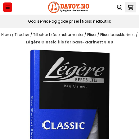
Hopp til innhold
God service og gode priser | Norsk nettbutikk
Hjem
/
Tilbehør
/
Tilbehør blåseinstrumenter
/
Fliser
/
Fliser bassklarinett
/
Légère Classic flis for bass-klarinett 3.00