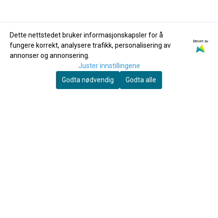
Dette nettstedet bruker informasjonskapsler for å
Drevet av
fungere korrekt, analysere trafikk, personalisering av
Légère
Légère
annonser og annonsering.
Légère Classic flis for
Légère Signature flis
Juster innstillingene
Bb-klarinett 3.00
for bass-klarinett
Godta nødvendig
Godta alle
305,-
2.00
449,-
Kjøp
Kjøp
Du skal spille mye før fingrene faller av