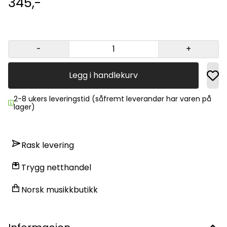
345,-
-
+
Legg i handlekurv
2-8 ukers leveringstid (såfremt leverandør har varen på
lager)
Rask levering
Trygg netthandel
Norsk musikkbutikk