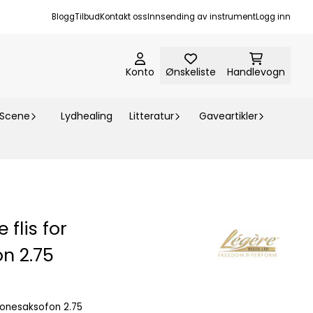
Blogg
Tilbud
Kontakt oss
Innsending av instrument
Logg inn
Konto
Ønskeliste
Handlevogn
-Scene
Lydhealing
Litteratur
Gaveartikler
 flis for
n 2.75
itonesaksofon 2.75