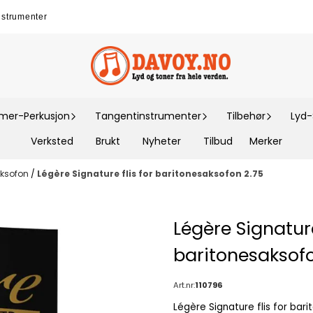
nstrumenter
er-Perkusjon
Tangentinstrumenter
Tilbehør
Lyd
Verksted
Brukt
Nyheter
Tilbud
Merker
aksofon
/
Légère Signature flis for baritonesaksofon 2.75
Légère Signature
baritonesaksofo
Art.nr:
110796
Légère Signature flis for bar