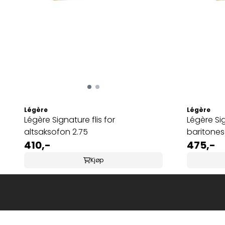
Légère
Légère
Légère Signature flis for
Légère Sig
altsaksofon 2.75
baritones
410,-
475,-
Kjøp