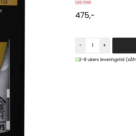
Les mer
475,-
-
+
2-8 ukers leveringstid (så