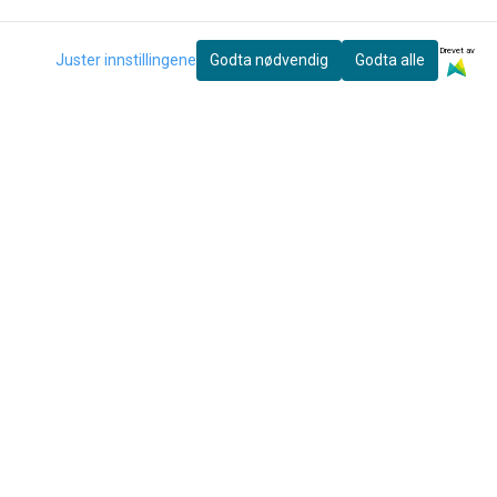
Drevet av
Juster innstillingene
Godta nødvendig
Godta alle
eter og