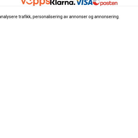
analysere trafikk, personalisering av annonser og annonsering.
Nyhetsbrev
Registrer deg for å motta nyh
tilbud
E-post
Registrer deg
 instrument
ser
klæring