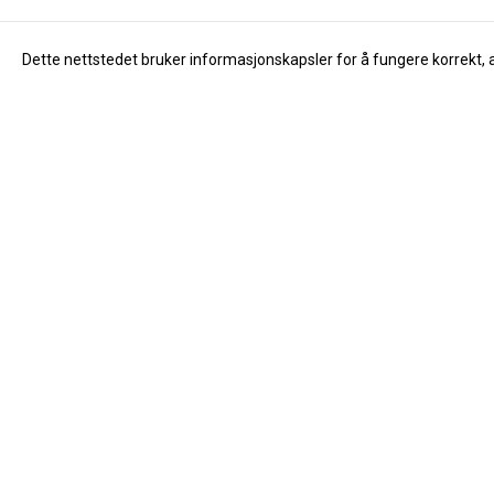
Dette nettstedet bruker informasjonskapsler for å fungere korrekt, 
Info
Om oss
Åpningstider
Dåvøy & Foss Musikk AS
Om oss
Salhusvegen 55
Kontakt oss
5131 Nyborg
Nyheter
Org. nr. 976683323
Tilbud
Tlf:
40194867
Innsending av
post@davoy.no
Salgsbetingel
Personverner
Logg på