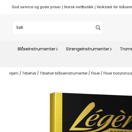
Hopp til innhold
God service og gode priser
|
Norsk nettbutikk
|
Verksted for blåsei
Blåseinstrumenter
Strengeinstrumenter
Tromm
Hjem
/
Tilbehør
/
Tilbehør blåseinstrumenter
/
Fliser
/
Fliser barytons