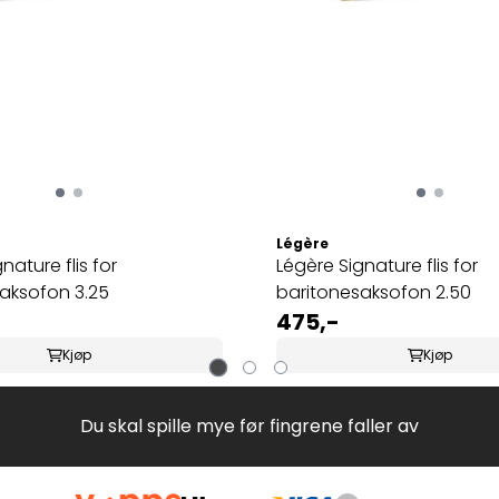
Légère
nature flis for
Légère Signature flis for
aksofon 3.25
baritonesaksofon 2.50
475,-
Kjøp
Kjøp
Du skal spille mye før fingrene faller av