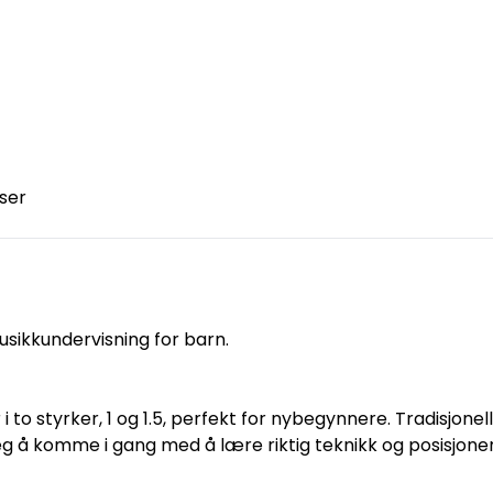
ser
usikkundervisning for barn.
 to styrker, 1 og 1.5, perfekt for nybegynnere. Tradisjonel
 å komme i gang med å lære riktig teknikk og posisjone