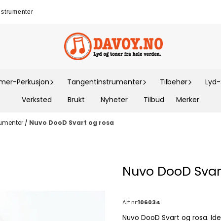
nstrumenter
er-Perkusjon
Tangentinstrumenter
Tilbehør
Lyd
Verksted
Brukt
Nyheter
Tilbud
Merker
rumenter
/
Nuvo DooD Svart og rosa
Nuvo DooD Svar
Art.nr:
106034
Nuvo DooD Svart og rosa. Ideell for nybegynnere. Enkelt treblåseinstrument som er