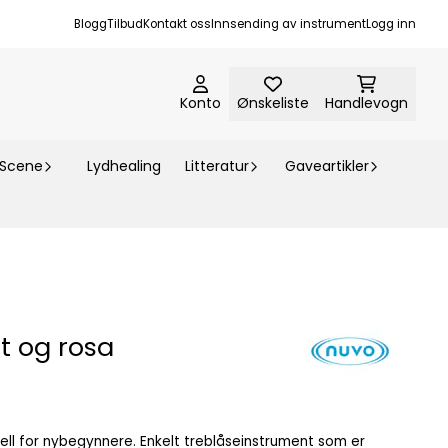
Blogg
Tilbud
Kontakt oss
Innsending av instrument
Logg inn
Konto
Ønskeliste
Handlevogn
-Scene
Lydhealing
Litteratur
Gaveartikler
t og rosa