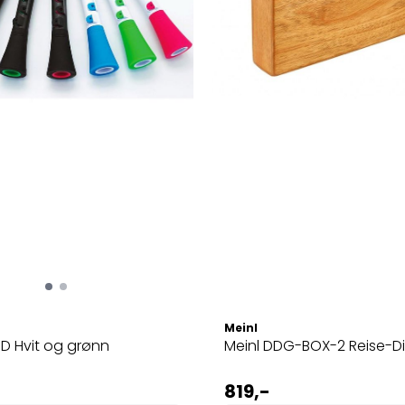
Meinl
D Hvit og grønn
Meinl DDG-BOX-2 Reise-D
819,-