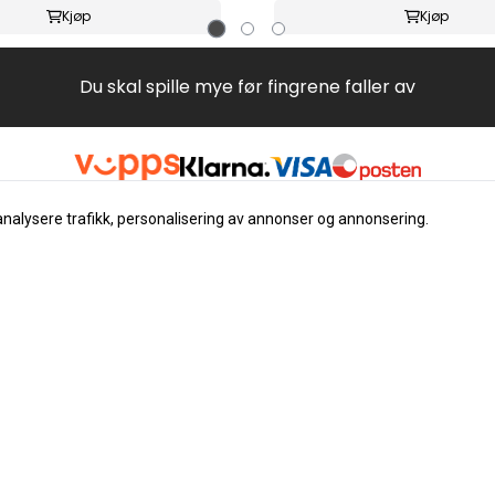
Kjøp
Kjøp
Du skal spille mye før fingrene faller av
analysere trafikk, personalisering av annonser og annonsering.
Nyhetsbrev
Registrer deg for å motta nyh
tilbud
E-post