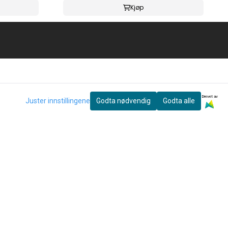
Kjøp
Drevet av
Juster innstillingene
Godta nødvendig
Godta alle
eter og