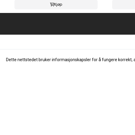
Kjøp
Dette nettstedet bruker informasjonskapsler for å fungere korrekt, 
Info
Om oss
Åpningstider
Dåvøy & Foss Musikk AS
Om oss
Salhusvegen 55
Kontakt oss
5131 Nyborg
Nyheter
Org. nr. 976683323
Tilbud
Tlf:
40194867