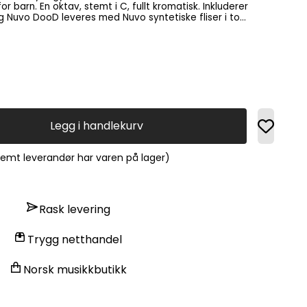
romatisk. Inkluderer
i to
 nybegynnere. Tradisjonelle rør for Eb-klarinett kan også
.
Legg i handlekurv
fremt leverandør har varen på lager)
Rask levering
Trygg netthandel
Norsk musikkbutikk