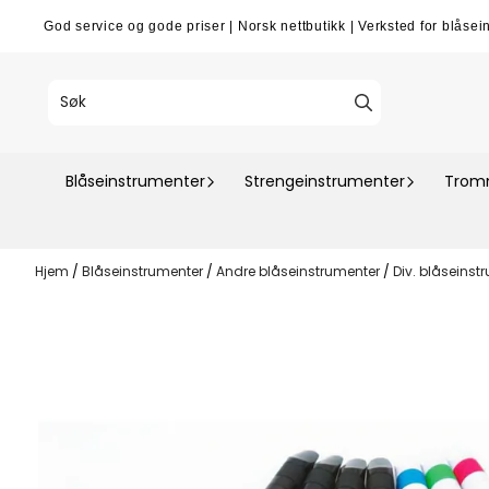
Hopp til innhold
God service og gode priser
|
Norsk nettbutikk
|
Verksted for blåsei
Blåseinstrumenter
Strengeinstrumenter
Tromm
Hjem
/
Blåseinstrumenter
/
Andre blåseinstrumenter
/
Div. blåseinst