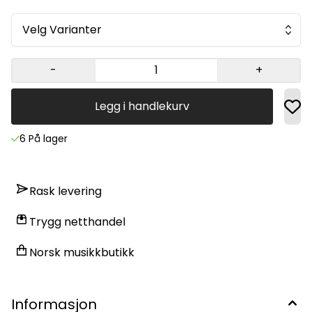
Wound A3: 080 Stainless Steel Flat Wound E4: 100
Stainless Steel Flat Wound B/H5: 128 Stainless Steel Flat
Wound
Velg Varianter
-
+
Legg i handlekurv
6 På lager
Rask levering
Trygg netthandel
Norsk musikkbutikk
Informasjon