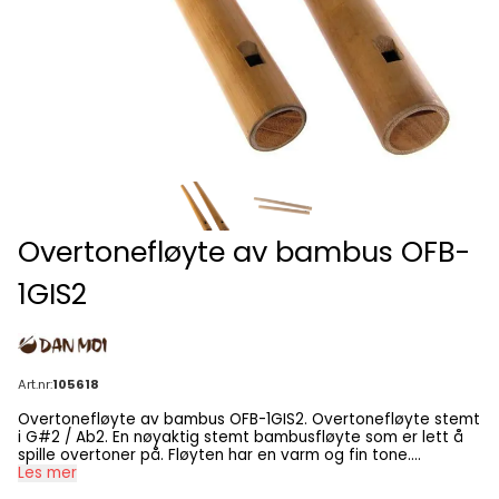
Overtonefløyte av bambus OFB-
1GIS2
Art.nr:
105618
Overtonefløyte av bambus OFB-1GIS2. Overtonefløyte stemt
i G#2 / Ab2. En nøyaktig stemt bambusfløyte som er lett å
spille overtoner på. Fløyten har en varm og fin tone.
Tilgjengelig i mange forskjellige tonearter. Materialer:
Les mer
Bambus Lengde: Ca. 34 - 85 cm (avhengig av toneart)