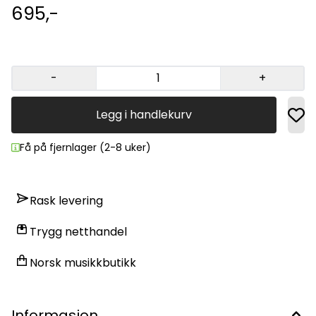
Opprinnelsesland: Vietnam Lengde 80 cm. Lydeksempel: Klikk
695,-
her
-
+
Legg i handlekurv
Få på fjernlager (2-8 uker)
Rask levering
Trygg netthandel
Norsk musikkbutikk
Informasjon