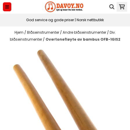
Hopp til innhold
God service og gode priser | Norsk nettbutikk
Hjem
/
Blåseinstrumenter
/
Andre blåseinstrumenter
/
Div.
blåseinstrumenter
/
Overtonefløyte av bambus OFB-1GIS2