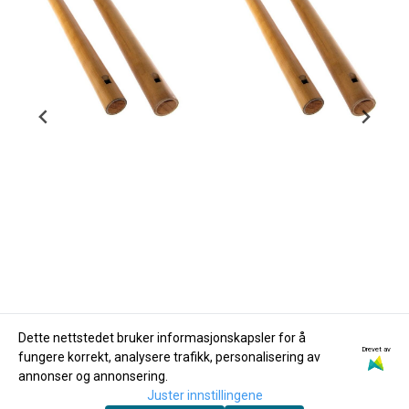
Dette nettstedet bruker informasjonskapsler for å
Drevet av
fungere korrekt, analysere trafikk, personalisering av
Dan Moi
Dan Moi
annonser og annonsering.
Overtonefløyte av
Overtonefløyte av
Juster innstillingene
bambus OFB-1A2
bambus OFB-G2