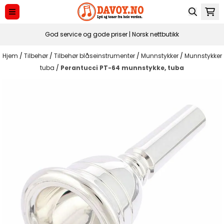
Hopp til innhold
God service og gode priser | Norsk nettbutikk
Hjem
/
Tilbehør
/
Tilbehør blåseinstrumenter
/
Munnstykker
/
Munnstykker
tuba
/
Perantucci PT-64 munnstykke, tuba