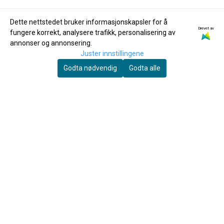
Dette nettstedet bruker informasjonskapsler for å
Drevet av
fungere korrekt, analysere trafikk, personalisering av
Perantucci
Perantucci
annonser og annonsering.
Perantucci PT-84
Perantucci PT-50+
Juster innstillingene
munnstykke, tuba
munnstykke, tuba
Godta nødvendig
Godta alle
1.150,-
1.150,-
Kjøp
Kjøp
Du skal spille mye før fingrene faller av