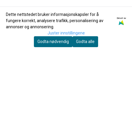
Dette nettstedet bruker informasjonskapsler for å
Drevet av
fungere korrekt, analysere trafikk, personalisering av
Dadi
Dadi
annonser og annonsering.
Dadi Basstrenger
Dadi Erhu-strenger
Juster innstillingene
Godta nødvendig
Godta alle
149,-
69,-
Kjøp
Kjøp
Du skal spille mye før fingrene faller av