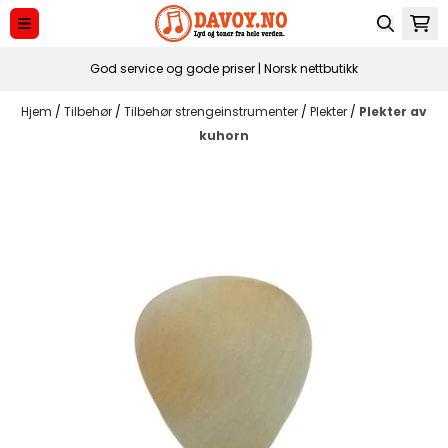
Hopp til innhold
God service og gode priser | Norsk nettbutikk
Hjem
/
Tilbehør
/
Tilbehør strengeinstrumenter
/
Plekter
/
Plekter av
kuhorn