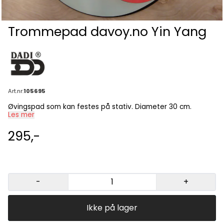
Trommepad davoy.no Yin Yang
Art.nr:
105695
Øvingspad som kan festes på stativ. Diameter 30 cm.
Les mer
295,-
-
+
Ikke på lager