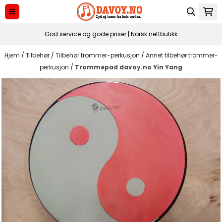
Hopp til innhold
God service og gode priser | Norsk nettbutikk
Hjem
/
Tilbehør
/
Tilbehør trommer-perkusjon
/
Annet tilbehør trommer-
perkusjon
/
Trommepad davoy.no Yin Yang