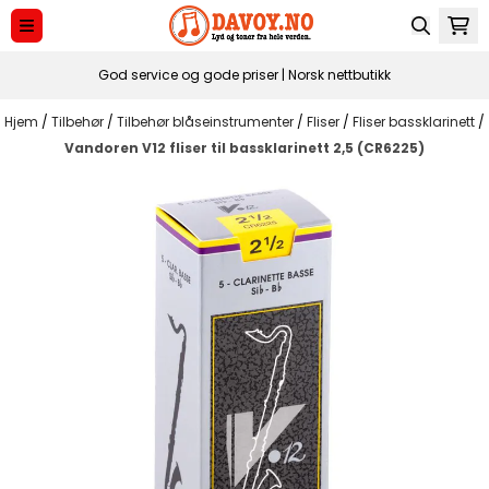
Hopp til innhold
God service og gode priser | Norsk nettbutikk
Hjem
/
Tilbehør
/
Tilbehør blåseinstrumenter
/
Fliser
/
Fliser bassklarinett
/
Vandoren V12 fliser til bassklarinett 2,5 (CR6225)