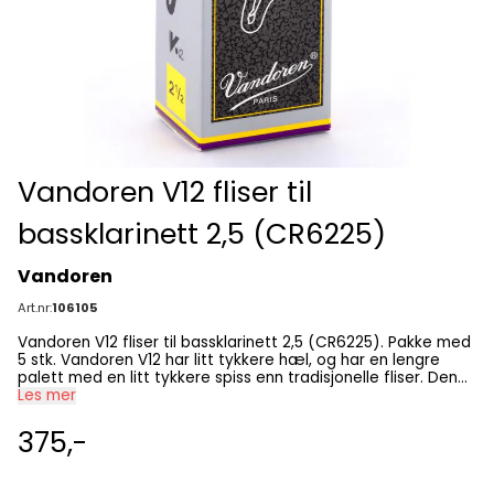
Vandoren V12 fliser til
bassklarinett 2,5 (CR6225)
Vandoren
Art.nr:
106105
Vandoren V12 fliser til bassklarinett 2,5 (CR6225). Pakke med
5 stk. Vandoren V12 har litt tykkere hæl, og har en lengre
palett med en litt tykkere spiss enn tradisjonelle fliser. Den
lengre paletten betyr at mer av røret vibrerer, og det gir en
Les mer
dypere og rikere lyd. Den tykkere spissen gir mer kraft i
ansatsen og øker også levetiden til flisen.
375,-