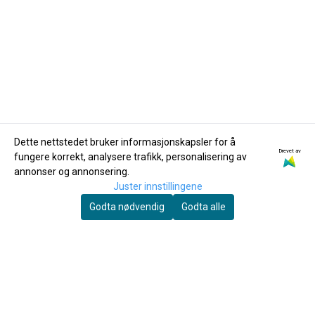
Dette nettstedet bruker informasjonskapsler for å
Drevet av
fungere korrekt, analysere trafikk, personalisering av
Vandoren
Vandoren
annonser og annonsering.
Vandoren V12 fliser til
Vandoren V5
Juster innstillingene
bassklarinett 3
Traditional fliser til
Godta nødvendig
Godta alle
(CR623)
375,-
bassklarinett 1 (CR121)
325,-
Kjøp
Kjøp
Du skal spille mye før fingrene faller av