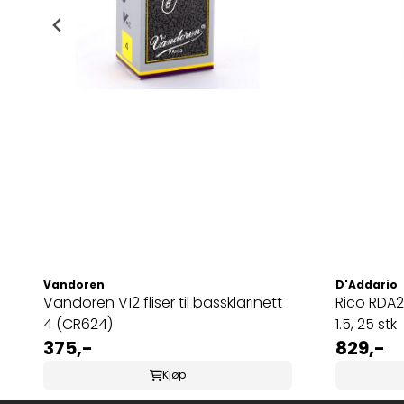
Vandoren
D'Addario
Vandoren V12 fliser til bassklarinett
Rico RDA25
4 (CR624)
1.5, 25 stk
375,-
829,-
Kjøp