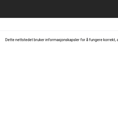
Dette nettstedet bruker informasjonskapsler for å fungere korrekt, 
Info
Om oss
Åpningstider
Dåvøy & Foss Musikk AS
Om oss
Salhusvegen 55
Kontakt oss
5131 Nyborg
Nyheter
Org. nr. 976683323
Tilbud
Tlf:
40194867
Innsending av
post@davoy.no