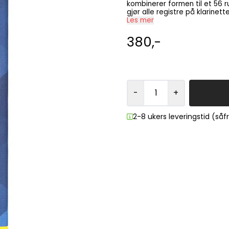
kombinerer formen til et 56 r
gjør alle registre på klarinette
gi deg muligheten til å spill
Les mer
er det perfekte røret for fore
intervallsprang effektivt med
380,-
-
+
2-8 ukers leveringstid (så