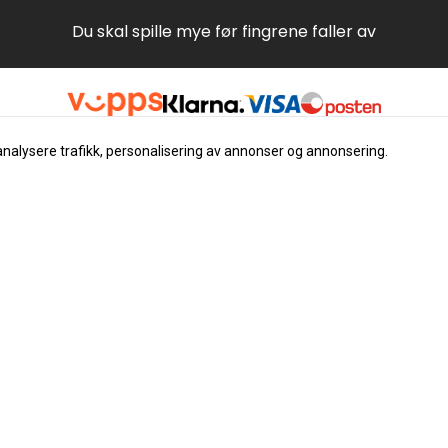
Du skal spille mye før fingrene faller av
analysere trafikk, personalisering av annonser og annonsering.
Nyhetsbrev
Registrer deg for å motta nyh
tilbud
E-post
Registrer deg
 instrument