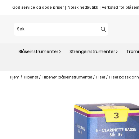
Hopp til innhold
God service og gode priser
|
Norsk nettbutikk
|
Verksted for blåsei
Blåseinstrumenter
Strengeinstrumenter
Tromm
Hjem
/
Tilbehør
/
Tilbehør blåseinstrumenter
/
Fliser
/
Fliser bassklari