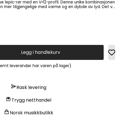
ue lepic-rør med en V•12-profil. Denne unike kombinasjonen
n mer tilgjengelige med varme og en dybde av lyd. Det vil
e med fantastisk tilstedeværelse og umiddelbar respons. V21
stillinger som krever evnen til å håndtere store
 en jevn og fyldig tone.
Legg i handlekurv
fremt leverandør har varen på lager)
Rask levering
Trygg netthandel
Norsk musikkbutikk