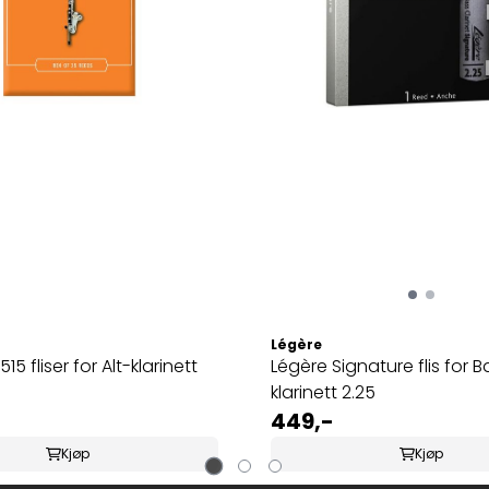
Légère
15 fliser for Alt-klarinett
Légère Signature flis for B
klarinett 2.25
449,-
Kjøp
Kjøp