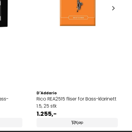
D'Addario
ass-
Rico REA2515 fliser for Bass-klarinett
1.5, 25 stk
1.255,-
Kjøp