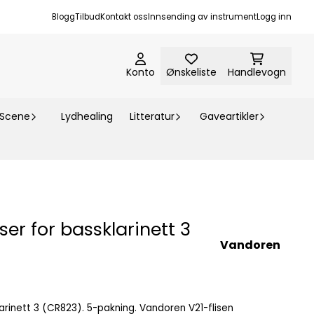
Blogg
Tilbud
Kontakt oss
Innsending av instrument
Logg inn
Konto
Ønskeliste
Handlevogn
-Scene
Lydhealing
Litteratur
Gaveartikler
ser for bassklarinett 3
Vandoren
 5-pakning. Vandoren V21-flisen