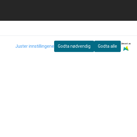
Drevet av
Juster innstillingene
Godta nødvendig
Godta alle
eter og