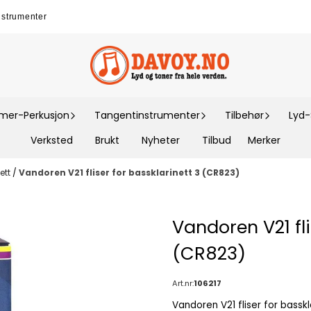
nstrumenter
er-Perkusjon
Tangentinstrumenter
Tilbehør
Lyd
Verksted
Brukt
Nyheter
Tilbud
Merker
nett
/
Vandoren V21 fliser for bassklarinett 3 (CR823)
Vandoren V21 fli
(CR823)
Art.nr:
106217
Vandoren V21 fliser for bassklarinett 3 (CR823).