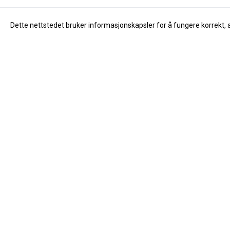
Dette nettstedet bruker informasjonskapsler for å fungere korrekt, 
Info
Om oss
Åpningstider
Dåvøy & Foss Musikk AS
Om oss
Salhusvegen 55
Kontakt oss
5131 Nyborg
Nyheter
Org. nr. 976683323
Tilbud
Tlf:
40194867
Innsending av
post@davoy.no
Salgsbetingel
Personverner
Logg på