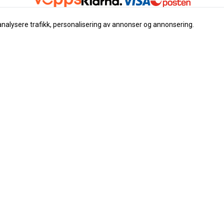
analysere trafikk, personalisering av annonser og annonsering.
Nyhetsbrev
Registrer deg for å motta nyh
tilbud
E-post
Registrer deg
 instrument
ser
klæring