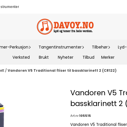
nstrumenter
er-Perkusjon
Tangentinstrumenter
Tilbehør
Lyd
Verksted
Brukt
Nyheter
Tilbud
Merker
nett
/
Vandoren V5 Traditional fliser til bassklarinett 2 (CR122)
Vandoren V5 Trad
bassklarinett 2
Art.nr:
105515
Vandoren V5 Traditional fliser til bassklarinett