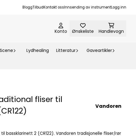
Blogg
Tilbud
Kontakt oss
Innsending av instrument
Logg inn
Konto
Ønskeliste
Handlevogn
-Scene
Lydhealing
Litteratur
Gaveartikler
itional fliser til
Vandoren
 (CR122)
 2 (CR122). Vandoren tradisjonelle fliser/rør