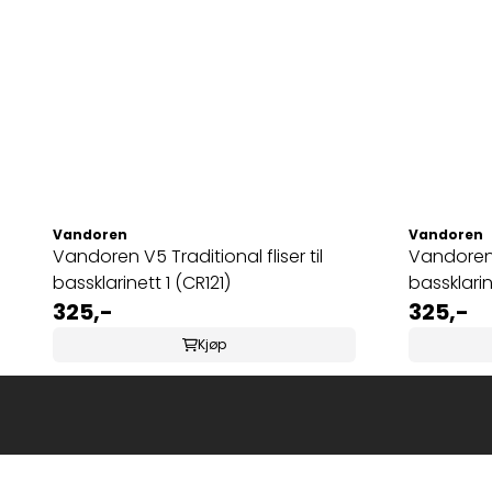
Vandoren
Vandoren
Vandoren V5 Traditional fliser til
Vandoren V
bassklarinett 1 (CR121)
bassklarin
325,-
325,-
Kjøp