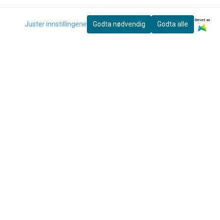
Drevet av
Juster innstillingene
Godta nødvendig
Godta alle
eter og