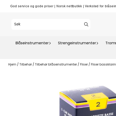
Hopp til innhold
God service og gode priser
|
Norsk nettbutikk
|
Verksted for blåsei
Blåseinstrumenter
Strengeinstrumenter
Tromm
Hjem
/
Tilbehør
/
Tilbehør blåseinstrumenter
/
Fliser
/
Fliser bassklari