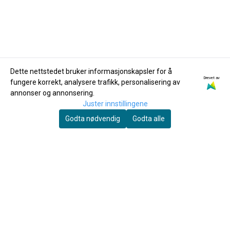
Dette nettstedet bruker informasjonskapsler for å
Drevet av
fungere korrekt, analysere trafikk, personalisering av
Vandoren
Vandoren
annonser og annonsering.
Vandoren V5
Vandoren V5
Juster innstillingene
Traditional fliser til
Traditional fliser til
Godta nødvendig
Godta alle
bassklarinett 1 1/2
325,-
bassklarinett 1 (CR121)
325,-
(CR1215)
Kjøp
Kjøp
Du skal spille mye før fingrene faller av