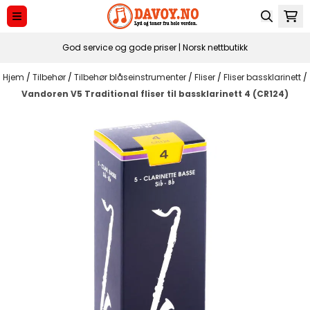
Hopp til innhold
God service og gode priser | Norsk nettbutikk
Hjem
/
Tilbehør
/
Tilbehør blåseinstrumenter
/
Fliser
/
Fliser bassklarinett
/
Vandoren V5 Traditional fliser til bassklarinett 4 (CR124)