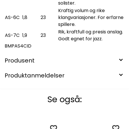
solister.
Kraftig volum og rike
AS-6C
1,8
23
klangvariasjoner. For erfarne
spillere.
Rik, kraftfull og presis anslag.
AS-7C
1,9
23
Godt egnet for jazz.
BMPAS4CID
Produsent
Produktanmeldelser
Se også: