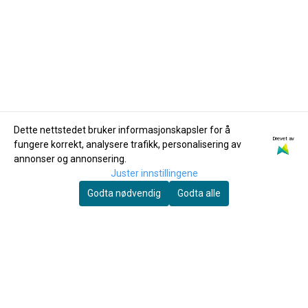
Dette nettstedet bruker informasjonskapsler for å
Drevet av
fungere korrekt, analysere trafikk, personalisering av
D'Addario
Buffet
annonser og annonsering.
Royal RDB1025 fliser
Buffet Prodige
Juster innstillingene
for Alt-Klarinett 2.5, 10
Altsaksofon BC8301-
Godta nødvendig
Godta alle
stk
405,-
1-0GB
13.995,-
Kjøp
Kjøp
Du skal spille mye før fingrene faller av