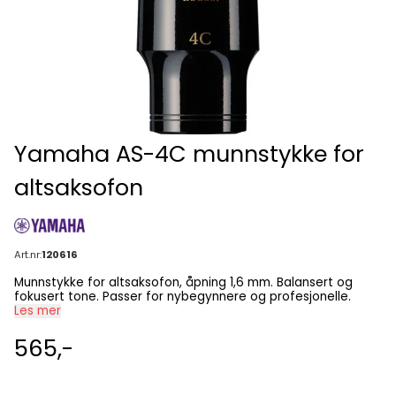
Yamaha AS-4C munnstykke for
altsaksofon
Art.nr:
120616
Munnstykke for altsaksofon, åpning 1,6 mm. Balansert og
fokusert tone. Passer for nybegynnere og profesjonelle.
Les mer
565,-