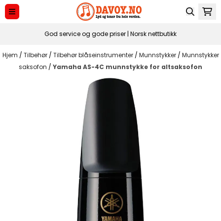
Hopp til innhold
God service og gode priser | Norsk nettbutikk
Hjem
/
Tilbehør
/
Tilbehør blåseinstrumenter
/
Munnstykker
/
Munnstykker
saksofon
/
Yamaha AS-4C munnstykke for altsaksofon