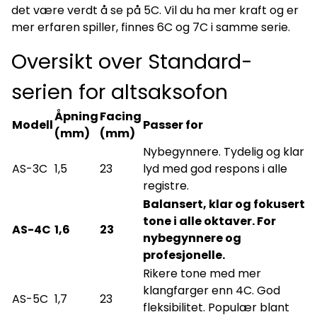
det være verdt å se på 5C. Vil du ha mer kraft og er
mer erfaren spiller, finnes 6C og 7C i samme serie.
Oversikt over Standard-
serien for altsaksofon
Åpning
Facing
Modell
Passer for
(mm)
(mm)
Nybegynnere. Tydelig og klar
AS-3C
1,5
23
lyd med god respons i alle
registre.
Balansert, klar og fokusert
tone i alle oktaver. For
AS-4C
1,6
23
nybegynnere og
profesjonelle.
Rikere tone med mer
klangfarger enn 4C. God
AS-5C
1,7
23
fleksibilitet. Populær blant