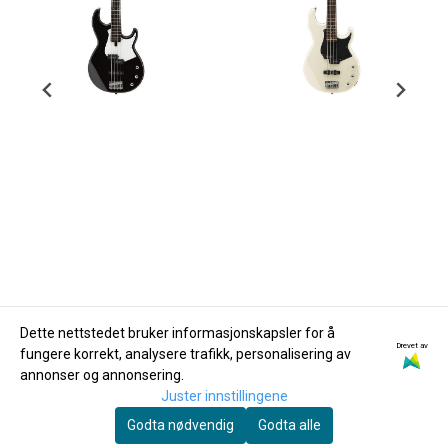
Dette nettstedet bruker informasjonskapsler for å
Drevet av
fungere korrekt, analysere trafikk, personalisering av
Yamaha
Yamaha
annonser og annonsering.
Yamaha BB234
Yamaha BB234
Juster innstillingene
Elbass Sort
Elbass Vintage White
Godta nødvendig
Godta alle
6.200,-
6.200,-