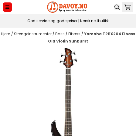
Hopp til innhold
God service og gode priser | Norsk nettbutikk
Hjem
/
Strengeinstrumenter
/
Bass
/
Elbass
/
Yamaha TRBX204 Elbass
Old Violin Sunburst