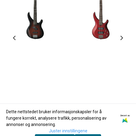
Dette nettstedet bruker informasjonskapsler for å
Drevet av
fungere korrekt, analysere trafikk, personalisering av
Yamaha
Yamaha
annonser og annonsering.
Yamaha TRBX174
Yamaha TRBX304
Juster innstillingene
Elbass, Old Violin
Elbass Candy Apple